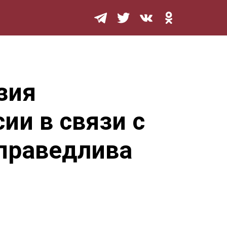
Мурзилка
зия
ии в связи с
праведлива