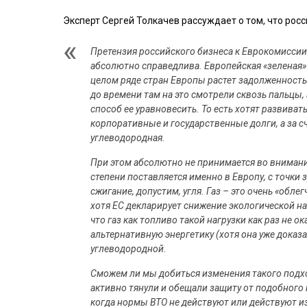
Эксперт Сергей Толкачев рассуждает о том, что рос
Претензия российского бизнеса к Еврокомиссии
абсолютно справедлива. Европейская «зеленая» 
целом ряде стран Европы растет задолженность
до времени там на это смотрели сквозь пальцы,
способ ее уравновесить. То есть хотят развиват
корпоративные и государственные долги, а за сч
углеводородная.
При этом абсолютно не принимается во внимание
степени поставляется именно в Европу, с точки
сжигание, допустим, угля. Газ – это очень «обл
хотя ЕС декларирует снижение экологической наг
что газ как топливо такой нагрузки как раз не о
альтернативную энергетику (хотя она уже доказ
углеводородной.
Сможем ли мы добиться изменения такого подхода
активно тянули и обещали защиту от подобного 
когда нормы ВТО не действуют или действуют и