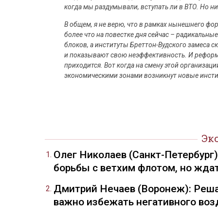
когда мы раздумывали, вступать ли в ВТО. Но н
В общем, я не верю, что в рамках нынешнего фо
более что на повестке дня сейчас – радикальн
блоков, а институты Бреттон-Вудского замеса с
и показывают свою неэффективность. И реформы
приходится. Вот когда на смену этой организац
экономическими зонами возникнут новые инстит
Эк
Олег Николаев (Санкт-Петербург
борьбы с ветхим флотом, но жда
Дмитрий Нечаев (Воронеж): Реша
важно избежать негативного воз