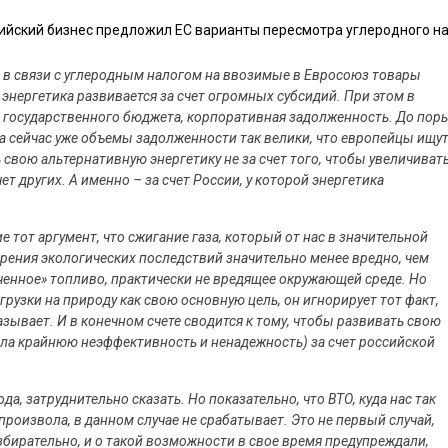
сийский бизнес предложил ЕС варианты пересмотра углеродного на
 в связи с углеродным налогом на ввозимые в Евросоюз товары
энергетика развивается за счет огромных субсидий. При этом в
 государственного бюджета, корпоративная задолженность. До пор
 а сейчас уже объемы задолженности так велики, что европейцы ищу
ь свою альтернативную энергетику не за счет того, чтобы увеличиват
ет других. А именно – за счет России, у которой энергетика
 тот аргумент, что сжигание газа, который от нас в значительной
 зрения экологических последствий значительно менее вредно, чем
егченное» топливо, практически не вредящее окружающей среде. Но
рузки на природу как свою основную цель, он игнорирует тот факт,
казывает. И в конечном счете сводится к тому, чтобы развивать свою
ала крайнюю неэффективность и ненадежность) за счет российской
, затруднительно сказать. Но показательно, что ВТО, куда нас так
произвола, в данном случае не срабатывает. Это не первый случай,
збирательно, и о такой возможности в свое время предупреждали,