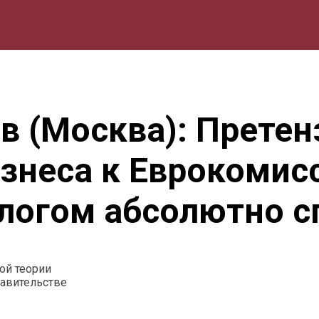
мика
Природа
Образование
Спорт
Культура
Lifestyle
в (Москва): Претен
знеса к Еврокомисс
логом абсолютно с
ой теории
равительстве