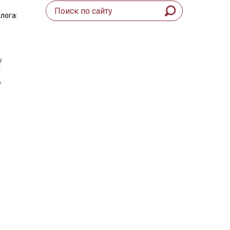
лога:
ы
т
ь