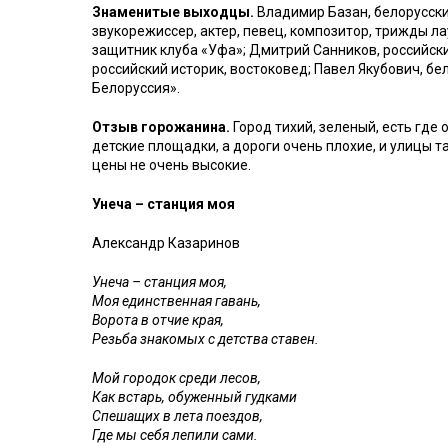
Знаменитые выходцы.
Владимир Базан, белорусски
звукорежиссер, актер, певец, композитор, трижды л
защитник клуба «Уфа»; Дмитрий Санников, российски
российский историк, востоковед; Павел Якубович, б
Белоруссия».
Отзыв горожанина.
Город тихий, зеленый, есть где 
детские площадки, а дороги очень плохие, и улицы т
цены не очень высокие.
Унеча – станция моя
Александр Казаринов
Унеча – станция моя,
Моя единственная гавань,
Ворота в отчие края,
Резьба знакомых с детства ставен.
Мой городок среди лесов,
Как встарь, обуженный гудками
Спешащих в лета поездов,
Где мы себя лепили сами.