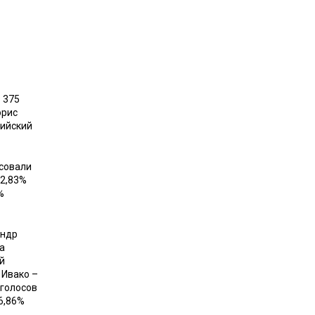
 375
орис
сийский
осовали
12,83%
%
андр
а
й
 Ивако –
 голосов
6,86%