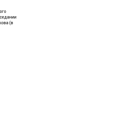
ого
аседании
ова (в