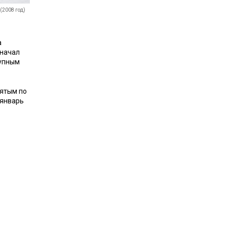
(2008 год)
а
 начал
рупным
пятым по
 январь