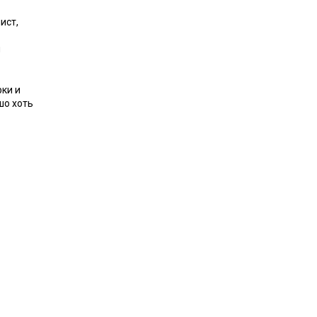
ист,
я
рки и
шо хоть