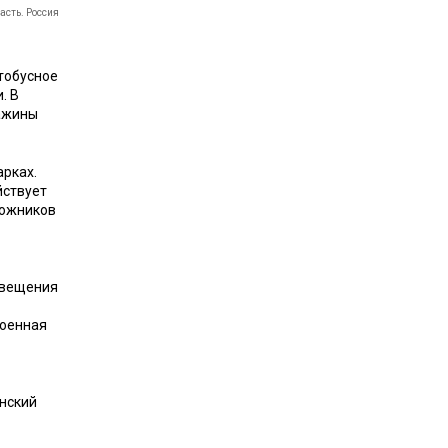
асть. Россия
тобусное
. В
важины
арках.
йствует
дожников
овещения
роенная
янский