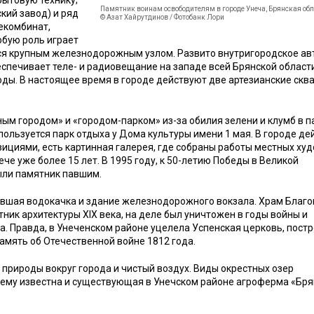
ытовую технику;
Памятник воинам освободителям в городе Унеча, Брянская обл
кий завод) и ряд
© Азат Хайрутдинов / Фотобанк Лори
екомбинат,
обую роль играет
ется крупным железнодорожным узлом. Развито внутригородское ав
спечивает теле- и радиовещание на западе всей Брянской области
оды. В настоящее время в городе действуют две артезианские ск
м городом» и «городом-парком» из-за обилия зелени и клумб в п
пользуется парк отдыха у Дома культуры имени 1 мая. В городе де
зициями, есть картинная галерея, где собраны работы местных ху
е уже более 15 лет. В 1995 году, к 50-летию Победы в Великой
ыли памятник павшим.
бывшая водокачка и здание железнодорожного вокзала. Храм Благ
ик архитектуры XIX века, на деле был уничтожен в годы войны и
а. Правда, в Унеченском районе уцелела Успенская церковь, пост
память об Отечественной войне 1812 года.
 природы вокруг города и чистый воздух. Виды окрестных озер
оему известна и существующая в Унечском районе агроферма «Бр