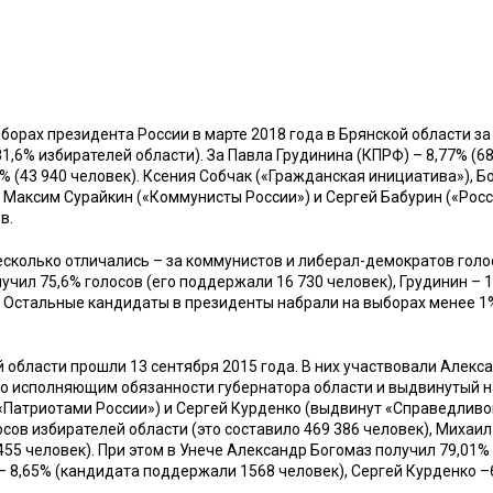
борах президента России в марте 2018 года в Брянской области за
,6% избирателей области). За Павла Грудинина (КПРФ) – 8,77% (68
% (43 940 человек). Ксения Собчак («Гражданская инициатива»), Б
), Максим Сурайкин («Коммунисты России») и Сергей Бабурин («Рос
в.
сколько отличались – за коммунистов и либерал-демократов гол
лучил 75,6% голосов (его поддержали 16 730 человек), Грудинин – 
). Остальные кандидаты в президенты набрали на выборах менее 1
 области прошли 13 сентября 2015 года. В них участвовали Алекс
но исполняющим обязанности губернатора области и выдвинутый н
«Патриотами России») и Сергей Курденко (выдвинут «Справедливо
осов избирателей области (это составило 469 386 человек), Михаил
 455 человек). При этом в Унече Александр Богомаз получил 79,01%
 – 8,65% (кандидата поддержали 1568 человек), Сергей Курденко –