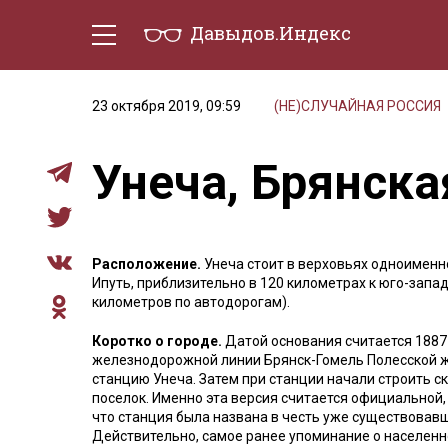
Давыдов.Индекс
Политическая жизнь
Эконо
23 октября 2019, 09:59
(НЕ)СЛУЧАЙНАЯ РОССИЯ
Унеча, Брянска
Расположение.
Унеча стоит в верховьях одноименно
Ипуть, приблизительно в 120 километрах к юго-запад
километров по автодорогам).
Коротко о городе.
Датой основания считается 1887 
железнодорожной линии Брянск-Гомель Полесской ж
станцию Унеча. Затем при станции начали строить ск
поселок. Именно эта версия считается официальной, 
что станция была названа в честь уже существовав
Действительно, самое ранее упоминание о населенн