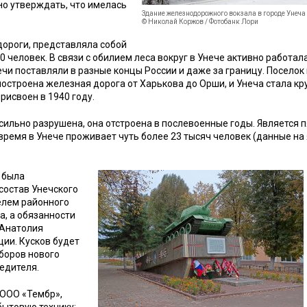
но утверждать, что имелась
Здание железнодорожного вокзала в городе Унеча 
© Николай Коржов / Фотобанк Лори
дороги, представляла собой
0 человек. В связи с обилием леса вокруг в Унече активно работал
ечи поставляли в разные концы России и даже за границу. Поселок
 построена железная дорога от Харькова до Орши, и Унеча стала к
исвоен в 1940 году.
ильно разрушена, она отстроена в послевоенные годы. Является 
время в Унече проживает чуть более 23 тысяч человек (данные на
 была
 состав Унечского
елем районного
, а обязанности
 Анатолия
ии. Кусков будет
боров нового
едителя.
(ООО «Тембр»,