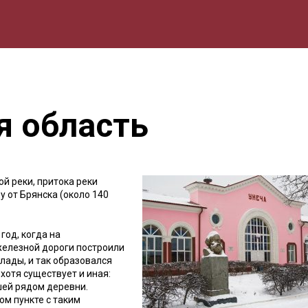
мика
Природа
Образование
Спорт
Культура
Lifestyle
я область
й реки, притока реки
у от Брянска (около 140
год, когда на
елезной дороги построили
лады, и так образовался
хотя существует и иная:
шей рядом деревни.
ом пункте с таким