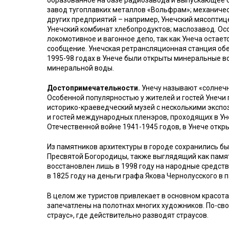
образованное на базе радиозавода и выпускающее б
завод тугоплавких металлов «Вольфрам»; механичес
других предприятий – например, Унечский мясоптиц
Унечский комбинат хлебопродуктов; маслозавод. Ос
локомотивное и вагонное депо, так как Унеча оста
сообщение. Унечская ретрансляционная станция обе
1995-98 годах в Унече были открыты минеральные в
минеральной воды.
Достопримечательности.
Унечу называют «солнечны
Особенной популярностью у жителей и гостей Унечи 
историко-краеведческий музей с несколькими экспо
и гостей международных пленэров, проходящих в Унеч
Отечественной войне 1941-1945 годов, в Унече откр
Из памятников архитектуры в городе сохранились 
Пресвятой Богородицы, также выглядящий как памятн
восстановлен лишь в 1998 году на народные средств
в 1825 году на деньги графа Якова Чернолусского в 
В целом же туристов привлекает в основном красота
запечатлены на полотнах многих художников. По-св
страус», где действительно разводят страусов.