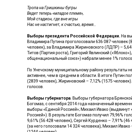
Тропа на Гришкины бугры
Ведет теперь «младое племя»,
Мой стадион, где вне игры
Нас не настигнет, к счастью, время…
Выборы президента Российской Федерации.
На вы
Владимира Путина проголосовали 636 087 человек (81
человек), за Владимира Жириновского (ЛДПР) – 5,64
Титов (Партия роста), Григорий Явлинский («Яблоко»
общенациональный союз») набрали менее 1% голосо
По Унечскому муниципальному району результаты не
активнее, чем в среднем в области. В итоге Путин по
(2839 человек), Жириновский – 7,12% (1575 человек
голосов.
Выборы губернатора
. Выборы губернатора Брянской
Богомаз, с сентября 2014 года назначенный времен
выборы «Единой Россией»; Михаил Ивако (выдвинут 
Россией»). В результате Богомаз получил 79,96% гол
9,61% (56 428 человек), Сергей Курденко – 7,91% (46
(за него голосовали 14 324 человека), Михаил Ивако
(1244 человек).