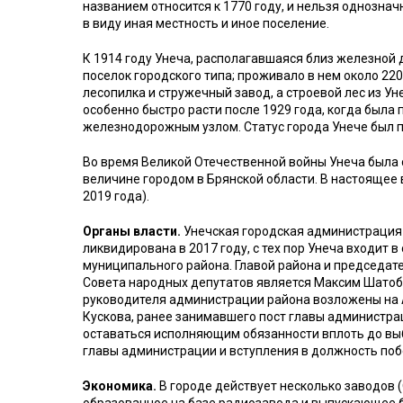
названием относится к 1770 году, и нельзя однознач
в виду иная местность и иное поселение.
К 1914 году Унеча, располагавшаяся близ железной 
поселок городского типа; проживало в нем около 220
лесопилка и стружечный завод, а строевой лес из Ун
особенно быстро расти после 1929 года, когда была
железнодорожным узлом. Статус города Унече был пр
Во время Великой Отечественной войны Унеча была с
величине городом в Брянской области. В настоящее 
2019 года).
Органы власти.
Унечская городская администрация
ликвидирована в 2017 году, с тех пор Унеча входит в
муниципального района. Главой района и председат
Совета народных депутатов является Максим Шатоба
руководителя администрации района возложены на
Кускова, ранее занимавшего пост главы администрац
оставаться исполняющим обязанности вплоть до вы
главы администрации и вступления в должность поб
Экономика.
В городе действует несколько заводов 