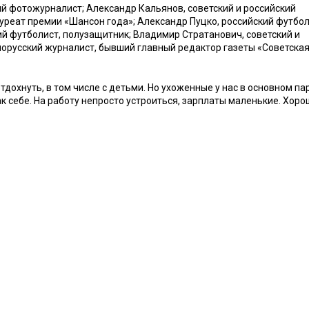
й фотожурналист; Александр Кальянов, советский и российский
ауреат премии «Шансон года»; Александр Пуцко, российский футбол
й футболист, полузащитник; Владимир Стратанович, советский и
елорусский журналист, бывший главный редактор газеты «Советска
отдохнуть, в том числе с детьми. Но ухоженные у нас в основном па
ак себе. На работу непросто устроиться, зарплаты маленькие. Хоро