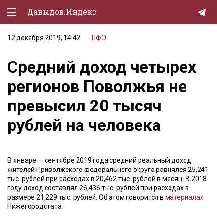
Давыдов.Индекс
12 декабря 2019, 14:42
ПФО
Политическая жизнь
Средний доход четырех
Экономика
регионов Поволжья не
Природа
превысил 20 тысяч
Образование
рублей на человека
Спорт
Культура
В январе — сентябре 2019 года средний реальный доход
Lifestyle
жителей Приволжского федерального округа равнялся 25,241
тыс. рублей при расходах в 20,462 тыс. рублей в месяц. В 2018
Мурзилка
году доход составлял 26,436 тыс. рублей при расходах в
размере 21,229 тыс. рублей. Об этом говорится в
материалах
Нижегородстата.