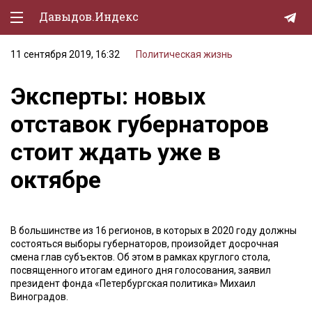
Давыдов.Индекс
11 сентября 2019, 16:32
Политическая жизнь
Политическая жизнь
Эксперты: новых
Экономика
отставок губернаторов
Природа
стоит ждать уже в
Образование
октябре
Спорт
Культура
В большинстве из 16 регионов, в которых в 2020 году должны
Lifestyle
состояться выборы губернаторов, произойдет досрочная
смена глав субъектов. Об этом в рамках круглого стола,
Мурзилка
посвященного итогам единого дня голосования, заявил
президент фонда «Петербургская политика» Михаил
Виноградов.