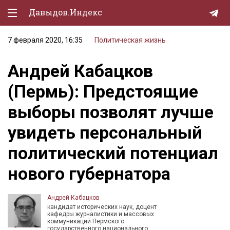
Давыдов.Индекс
7 февраля 2020, 16:35
Политическая жизнь
Политическая жизнь
Андрей Кабацков
Экономика
(Пермь): Предстоящие
Природа
выборы позволят лучше
Образование
увидеть персональный
Спорт
политический потенциал
Культура
нового губернатора
Lifestyle
Мурзилка
Андрей Кабацков
кандидат исторических наук, доцент
кафедры журналистики и массовых
коммуникаций Пермского
государственного национального