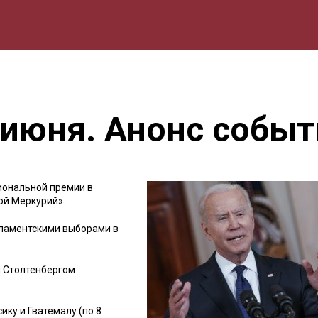
мика
Природа
Образование
Спорт
Культура
Lifestyle
 июня. Анонс событ
иональной премии в
ой Меркурий».
ламентскими выборами в
 Столтенбергом
ку и Гватемалу (по 8