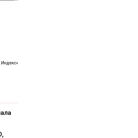
.Индекс»
чала
О,