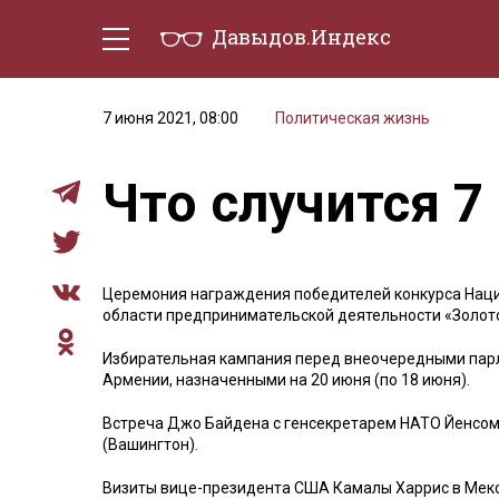
Давыдов.Индекс
Политическая жизнь
Эконо
7 июня 2021, 08:00
Политическая жизнь
Что случится 7
Церемония награждения победителей конкурса Нац
области предпринимательской деятельности «Золот
Избирательная кампания перед внеочередными пар
Армении, назначенными на 20 июня (по 18 июня).
Встреча Джо Байдена с генсекретарем НАТО Йенсом
(Вашингтон).
Визиты вице-президента США Камалы Харрис в Мекси