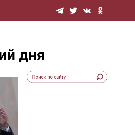
Мурзилка
ий дня