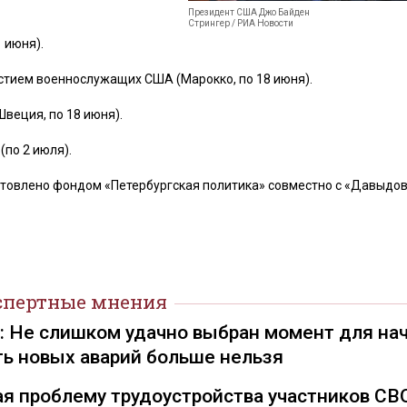
Президент США Джо Байден
Стрингер / РИА Новости
 июня).
стием военнослужащих США (Марокко, по 18 июня).
Швеция, по 18 июня).
(по 2 июля).
товлено фондом «Петербургская политика» совместно с «Давыдов
спертные мнения
): Не слишком удачно выбран момент для на
ть новых аварий больше нельзя
я проблему трудоустройства участников СВ