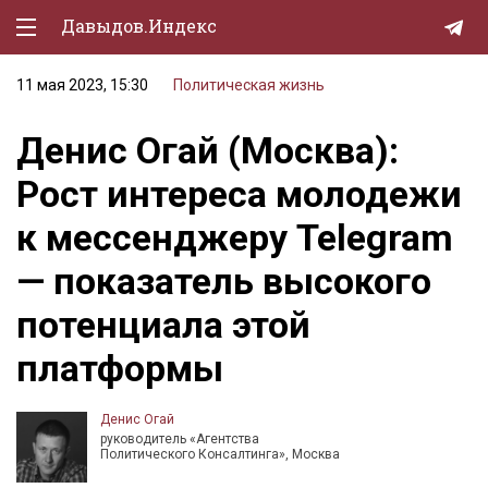
Давыдов.Индекс
11 мая 2023, 15:30
Политическая жизнь
Политическая жизнь
Денис Огай (Москва):
Экономика
Рост интереса молодежи
Природа
к мессенджеру Telegram
Образование
— показатель высокого
Спорт
потенциала этой
Культура
платформы
Lifestyle
Мурзилка
Денис Огай
руководитель «Агентства
Политического Консалтинга», Москва