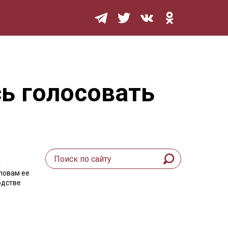
Мурзилка
ь голосовать
С
ловам ее
одстве