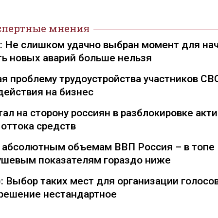
спертные мнения
): Не слишком удачно выбран момент для на
ть новых аварий больше нельзя
я проблему трудоустройства участников СВ
действия на бизнес
ал на сторону россиян в разблокировке акти
 оттока средств
о абсолютным объемам ВВП Россия – в топе
душевым показателям гораздо ниже
: Выбор таких мест для организации голосо
— решение нестандартное