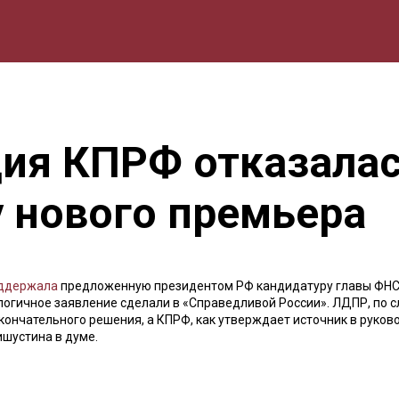
мика
Природа
Образование
Спорт
Культура
Lifestyle
ия КПРФ отказалас
у нового премьера
ддержала
предложенную президентом РФ кандидатуру главы ФН
огичное заявление сделали в «Справедливой России». ЛДПР, по с
кончательного решения, а КПРФ, как утверждает источник в руков
ишустина в думе.