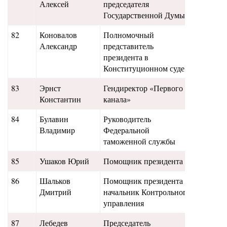
Алексей
председателя
Государственной Думы
82
Коновалов
Полномочный
40
Александр
представитель
президента в
Конституционном суде
83
Эрнст
Гендиректор «Первого
39,5
Константин
канала»
84
Булавин
Руководитель
38
Владимир
Федеральной
таможенной службы
85
Ушаков Юрий
Помощник президента
37
86
Шальков
Помощник президента –
36
Дмитрий
начальник Контрольного
управления
87
Лебедев
Председатель
35