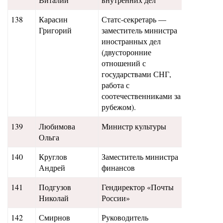
138
Карасин
Статс-секретарь —
12,8
Григорий
заместитель министра
иностранных дел
(двусторонние
отношений с
государствами СНГ,
работа с
соотечественниками за
рубежом).
139
Любимова
Министр культуры
12,9
Ольга
140
Круглов
Заместитель министра
12,6
Андрей
финансов
141
Подгузов
Гендиректор «Почты
12,5
Николай
России»
142
Смирнов
Руководитель
12,4