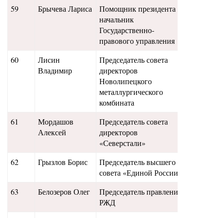
59
Брычева Лариса
Помощник президента –
87
начальник
Государственно-
правового управления
60
Лисин
Председатель совета
85
Владимир
директоров
Новолипецкого
металлургического
комбината
61
Мордашов
Председатель совета
83
Алексей
директоров
«Северстали»
62
Грызлов Борис
Председатель высшего
75
совета «Единой России»
63
Белозеров Олег
Председатель правления
80
РЖД