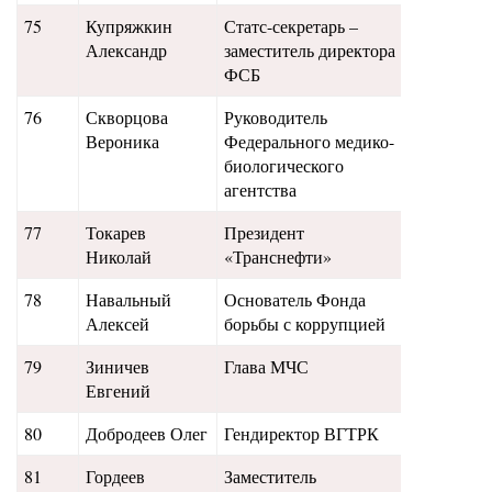
75
Купряжкин
Статс-секретарь –
50,5
Александр
заместитель директора
ФСБ
76
Скворцова
Руководитель
39
Вероника
Федерального медико-
биологического
агентства
77
Токарев
Президент
49
Николай
«Транснефти»
78
Навальный
Основатель Фонда
41,5
Алексей
борьбы с коррупцией
79
Зиничев
Глава МЧС
44
Евгений
80
Добродеев Олег
Гендиректор ВГТРК
42
81
Гордеев
Заместитель
43