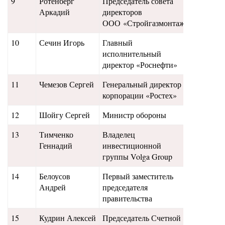
9
Ротенберг
Председатель совета
760
Аркадий
директоров
ООО «Стройгазмонтаж»
10
Сечин Игорь
Главный
700
исполнительный
директор «Роснефти»
11
Чемезов Сергей
Генеральный директор
640
корпорации «Ростех»
12
Шойгу Сергей
Министр обороны
630
13
Тимченко
Владелец
610
Геннадий
инвестиционной
группы Volga Group
14
Белоусов
Первый заместитель
450
Андрей
председателя
правительства
15
Кудрин Алексей
Председатель Счетной
585