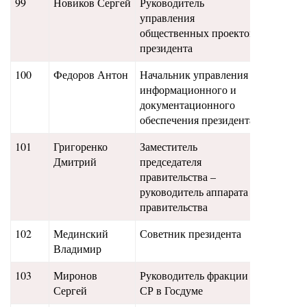
99
Новиков Сергей
Руководитель
23,2
управления
общественных проектов
президента
100
Федоров Антон
Начальник управления
23
информационного и
документационного
обеспечения президента
101
Григоренко
Заместитель
20,6
Дмитрий
председателя
правительства –
руководитель аппарата
правительства
102
Мединский
Советник президента
24,6
Владимир
103
Миронов
Руководитель фракции
21,5
Сергей
СР в Госдуме