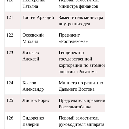
Татьяна
министра финансов
121
Гостев Аркадий
Заместитель министра
17,2
внутренних дел
122
Осеевский
Президент
16,8
Михаил
«Ростелекома»
123
Лихачев
Гендиректор
16,5
Алексей
государственной
корпорации по атомной
энергии «Росатом»
124
Козлов
Министр по развитию
16
Александр
Дальнего Востока
125
Листов Борис
Председатель правления
15,8
Россельхозбанка
126
Сидоренко
Первый заместитель
15,5
Валерий
руководителя аппарата