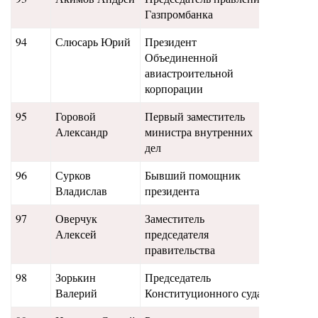
Газпромбанка
94
Слюсарь Юрий
Президент
25,5
Объединенной
авиастроительной
корпорации
95
Горовой
Первый заместитель
24,5
Александр
министра внутренних
дел
96
Сурков
Бывший помощник
26,5
Владислав
президента
97
Оверчук
Заместитель
24
Алексей
председателя
правительства
98
Зорькин
Председатель
23,5
Валерий
Конституционного суда