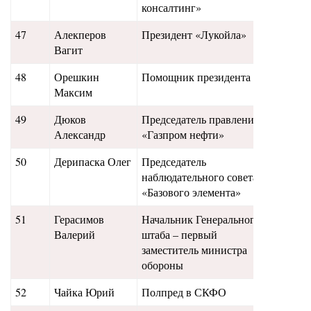
консалтинг»
47
Алекперов
Президент «Лукойла»
190
Вагит
48
Орешкин
Помощник президента
145
Максим
49
Дюков
Председатель правления
135
Александр
«Газпром нефти»
50
Дерипаска Олег
Председатель
130
наблюдательного совета
«Базового элемента»
51
Герасимов
Начальник Генерального
120
Валерий
штаба – первый
заместитель министра
обороны
52
Чайка Юрий
Полпред в СКФО
125