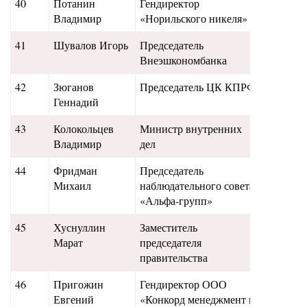
40
Потанин
Гендиректор
205
Владимир
«Норильского никеля»
41
Шувалов Игорь
Председатель
195
Внеэшкономбанка
42
Зюганов
Председатель ЦК КПРФ
200
Геннадий
43
Колокольцев
Министр внутренних
175
Владимир
дел
44
Фридман
Председатель
174
Михаил
наблюдательного совета
«Альфа-групп»
45
Хуснуллин
Заместитель
170
Марат
председателя
правительства
46
Пригожин
Гендиректор ООО
165
Евгений
«Конкорд менеджмент и