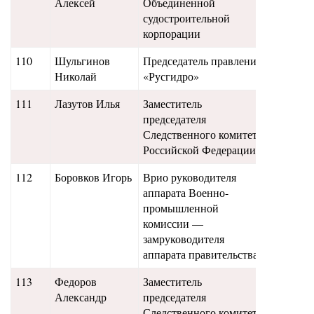
Алексей
Объединенной
судостроительной
корпорации
110
Шульгинов
Председатель правления
20,3
Николай
«Русгидро»
111
Лазутов Илья
Заместитель
20
председателя
Следственного комитета
Российской Федерации
112
Боровков Игорь
Врио руководителя
19,9
аппарата Военно-
промышленной
комиссии —
замруководителя
аппарата правительства
113
Федоров
Заместитель
19,8
Александр
председателя
Следственного комитета