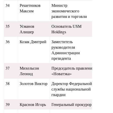
34
Решетников
Министр
250
Максим
экономического
развития и торговли
35
Усманов
Основатель USM
241
Алишер
Holdings
36
Козак Дмитрий
Заместитель
225
руководителя
Администрации
президента
37
Михельсон
Председатель правления
230
Леонид
«Новатэка»
38
Золотов Виктор
Директор Федеральной
228
службы национальной
гвардии
39
Краснов Игорь
Генеральный прокурор
208