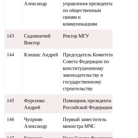
Александр
управления президента
по общественным
связям и
коммуникациям
143
Садовничий
Ректор МГУ
12,3
Виктор
144
Клишас Андрей
Председатель Комитета
12,7
Совета Федерации по
конституционному
законодательству и
государственному
строительству
145
Фурсенко
Помощник президента
12
Андрей
Российской Федерации
146
Чуприян
Первый заместитель
11,9
Александр
министра МЧС
147
Керимов
Член Совета Федерации
11,8