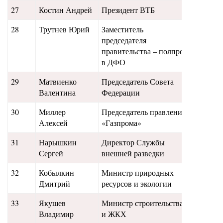
27
Костин Андрей
Президент ВТБ
325
28
Трутнев Юрий
Заместитель
325
председателя
правительства – полпред
в ДФО
29
Матвиенко
Председатель Совета
310
Валентина
Федерации
30
Миллер
Председатель правления
300
Алексей
«Газпрома»
31
Нарышкин
Директор Службы
266
Сергей
внешней разведки
32
Кобылкин
Министр природных
260
Дмитрий
ресурсов и экологии
33
Якушев
Министр строительства
275
Владимир
и ЖКХ