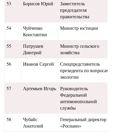
53
Борисов Юрий
Заместитель
110
председателя
правительства
54
Чуйченко
Министр юстиции
115
Константин
55
Патрушев
Министр сельского
112
Дмитрий
хозяйства
56
Иванов Сергей
Спецпредставитель
107
президента по вопросам
экологии
57
Артемьев Игорь
Руководитель
106
Федеральной
антимонопольной
службы
58
Чубайс
Генеральный директор
105
Анатолий
«Роснано»