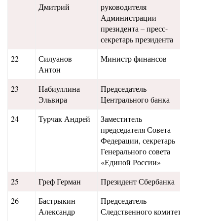
Дмитрий
руководителя
Администрации
президента – пресс-
секретарь президента
22
Силуанов
Министр финансов
460
Антон
23
Набиуллина
Председатель
420
Эльвира
Центрального банка
24
Турчак Андрей
Заместитель
430
председателя Совета
Федерации, секретарь
Генерального совета
«Единой России»
25
Греф Герман
Президент Сбербанка
375
26
Бастрыкин
Председатель
330
Александр
Следственного комитета