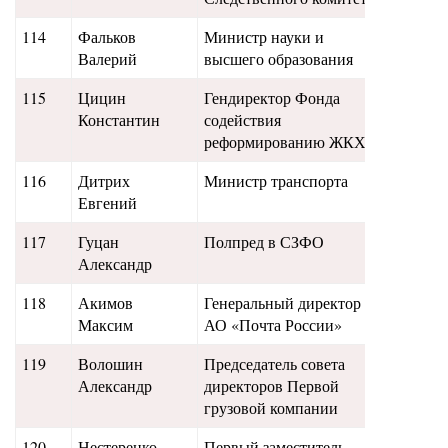
114
Фальков
Министр науки и
20,2
Валерий
высшего образования
115
Цицин
Гендиректор Фонда
19,5
Константин
содействия
реформированию ЖКХ
116
Дитрих
Министр транспорта
18,5
Евгений
117
Гуцан
Полпред в СЗФО
19,9
Александр
118
Акимов
Генеральный директор
11
Максим
АО «Почта России»
119
Волошин
Председатель совета
18
Александр
директоров Первой
грузовой компании
120
Нестеренко
Первый заместитель
17,7