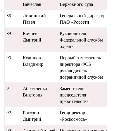
Вячеслав
Верховного суда
88
Ливинский
Генеральный директор
34,5
Павел
ПАО «Россети»
89
Кочнев
Руководитель
27
Дмитрий
Федеральной службы
охраны
90
Кулишов
Первый заместитель
31,5
Владимир
директора ФСБ –
руководитель
пограничной службы
91
Абрамченко
Заместитель
31
Виктория
председателя
правительства
92
Рогозин
Гендиректор
28,5
Дмитрий
«Роскосмоса»
93
Акимов Андрей
Председатель правления
26