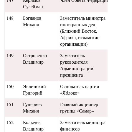
Сулейман
148
Богданов
Заместитель министра
11,7
Михаил
иностранных дел
(Ближний Восток,
Африка, исламские
организации)
149
Островенко
Заместитель
11,1
Владимир
руководителя
Администрации
президента
150
Явлинский
Основатель партии
12,2
Григорий
«Яблоко»
151
Гуцериев
Главный акционер
11,5
Михаил
группы «Самар»
152
Колычев
Заместитель министра
11,4
Владимир
финансов