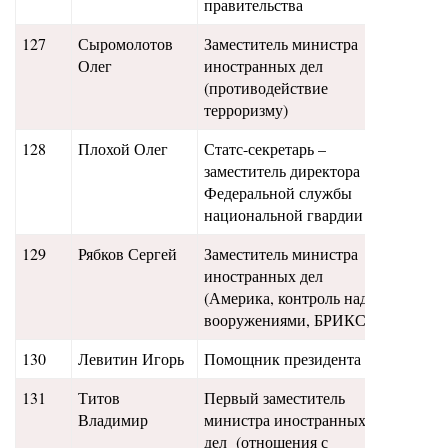
правительства
127
Сыромолотов
Заместитель министра
15,2
Олег
иностранных дел
(противодействие
терроризму)
128
Плохой Олег
Статс-секретарь –
15,1
заместитель директора
Федеральной службы
национальной гвардии
129
Рябков Сергей
Заместитель министра
15
иностранных дел
(Америка, контроль над
вооружениями, БРИКС)
130
Левитин Игорь
Помощник президента
14,9
131
Титов
Первый заместитель
14,8
Владимир
министра иностранных
дел (отношения с