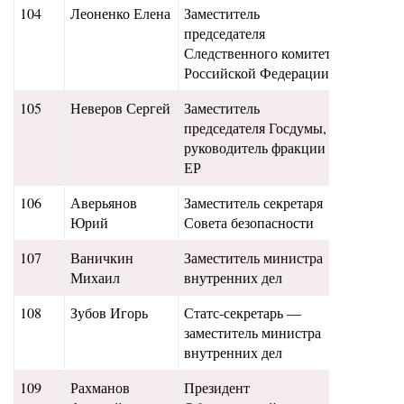
104
Леоненко Елена
Заместитель
21
председателя
Следственного комитета
Российской Федерации
105
Неверов Сергей
Заместитель
20,9
председателя Госдумы,
руководитель фракции
ЕР
106
Аверьянов
Заместитель секретаря
20,8
Юрий
Совета безопасности
107
Ваничкин
Заместитель министра
20,7
Михаил
внутренних дел
108
Зубов Игорь
Статс-секретарь —
20,5
заместитель министра
внутренних дел
109
Рахманов
Президент
20,4