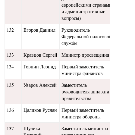
европейскими странами
и административные
вопросы)
132
Егоров Даниил
Руководитель
14,5
Федеральной налоговой
службы
133
Кравцов Сергей
Министр просвещения
14
134
Горнин Леонид
Первый заместитель
13,8
министра финансов
135
Уваров Алексей
Заместитель
13,2
руководителя аппарата
правительства
136
Цаликов Руслан
Первый заместитель
13,1
министра обороны
137
Шулика
Заместитель министра
13
Виталий
внутренних дел