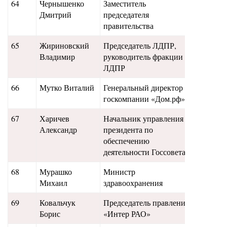
64
Чернышенко
Заместитель
70
Дмитрий
председателя
правительства
65
Жириновский
Председатель ЛДПР,
65
Владимир
руководитель фракции
ЛДПР
66
Мутко Виталий
Генеральный директор
64
госкомпании «Дом.рф»
67
Харичев
Начальник управления
61
Александр
президента по
обеспечению
деятельности Госсовета
68
Мурашко
Министр
50
Михаил
здравоохранения
69
Ковальчук
Председатель правления
57
Борис
«Интер РАО»