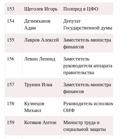
153
Щеголев Игорь
Полпред в ЦФО
11,3
154
Делимханов
Депутат
11,2
Адам
Государственной думы
155
Лавров Алексей
Заместитель министра
10,9
финансов
156
Левин Леонид
Заместитель
10,8
руководителя аппарата
правительства
157
Трунин Илья
Заместитель министра
10,7
финансов
158
Кузнецов
Руководитель исполкома
10,6
Михаил
ОНФ
159
Котяков Антон
Министр труда и
8,4
социальной защиты