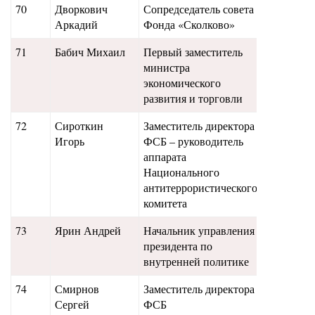
70
Дворкович
Сопредседатель совета
58
Аркадий
Фонда «Сколково»
71
Бабич Михаил
Первый заместитель
54
министра
экономического
развития и торговли
72
Сироткин
Заместитель директора
52,5
Игорь
ФСБ – руководитель
аппарата
Национального
антитеррористического
комитета
73
Ярин Андрей
Начальник управления
51,5
президента по
внутренней политике
74
Смирнов
Заместитель директора
51
Сергей
ФСБ