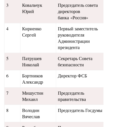
3
Ковальчук
Председатель совета
900
Юрий
директоров
банка «Россия»
4
Кириенко
Первый заместитель
880
Сергей
руководителя
Администрации
президента
5
Патрушев
Секретарь Совета
830
Николай
безопасности
6
Бортников
Директор ФСБ
815
Александр
7
Мишустин
Председатель
840
Михаил
правительства
8
Володин
Председатель Госдумы
780
Вячеслав