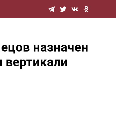
Мурзилка
нецов назначен
я вертикали