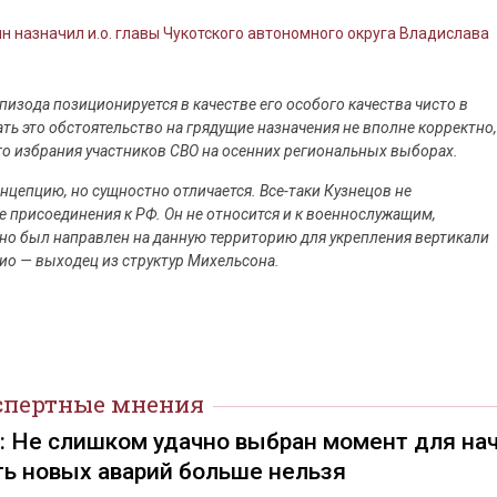
н назначил и.о. главы Чукотского автономного округа Владислава
изода позиционируется в качестве его особого качества чисто в
ать это обстоятельство на грядущие назначения не вполне корректно,
го избрания участников СВО на осенних региональных выборах.
цепцию, но сущностно отличается. Все-таки Кузнецов не
е присоединения к РФ. Он не относится и к военнослужащим,
но был направлен на данную территорию для укрепления вертикали
врио — выходец из структур Михельсона.
спертные мнения
): Не слишком удачно выбран момент для на
ть новых аварий больше нельзя