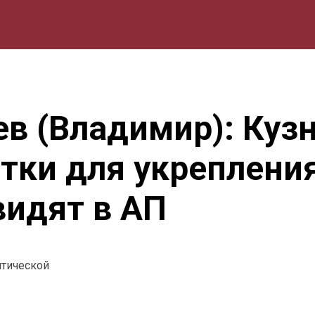
мика
Природа
Образование
Спорт
Культура
Lifestyle
ев (Владимир): Куз
отки для укреплени
видят в АП
итической