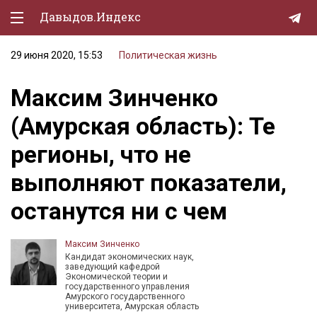
Давыдов.Индекс
29 июня 2020, 15:53
Политическая жизнь
Политическая жизнь
Максим Зинченко
Экономика
(Амурская область): Те
Природа
регионы, что не
Образование
выполняют показатели,
Спорт
останутся ни с чем
Культура
Lifestyle
Максим Зинченко
Кандидат экономических наук,
Мурзилка
заведующий кафедрой
Экономической теории и
государственного управления
Амурского государственного
университета, Амурская область