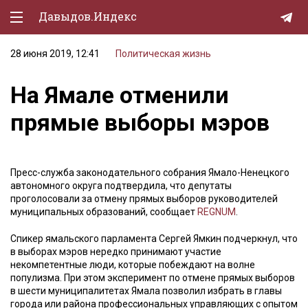
Давыдов.Индекс
28 июня 2019, 12:41
Политическая жизнь
Политическая жизнь
На Ямале отменили
Экономика
прямые выборы мэров
Природа
Образование
Пресс-служба законодательного собрания Ямало-Ненецкого
Спорт
автономного округа подтвердила, что депутаты
проголосовали за отмену прямых выборов руководителей
Культура
муниципальных образований, сообщает
REGNUM
.
Lifestyle
Спикер ямальского парламента Сергей Ямкин подчеркнул, что
в выборах мэров нередко принимают участие
Мурзилка
некомпетентные люди, которые побеждают на волне
популизма. При этом эксперимент по отмене прямых выборов
в шести муниципалитетах Ямала позволил избрать в главы
города или района профессиональных управляющих с опытом