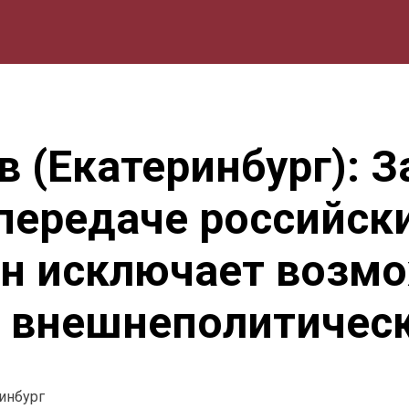
мика
Природа
Образование
Спорт
Культура
Lifestyle
 (Екатеринбург): 
передаче российск
н исключает возм
о внешнеполитичес
ринбург