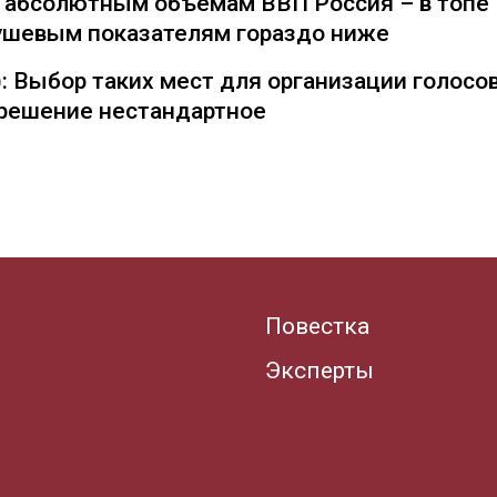
о абсолютным объемам ВВП Россия – в топе
душевым показателям гораздо ниже
: Выбор таких мест для организации голосо
— решение нестандартное
Повестка
Эксперты