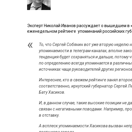
Эксперт Николай Иванов рассуждает о вышедшем в
еженедельном рейтинге упоминаний российских губ
То, что Сергей Собянин вот уже вторую неделю 
упоминаемости в телеграм-каналах, вполне зак
тенденция будет сохраняться и дальше, потому 
по определению всегда упоминается в различ
источниках чаще руководителей других регионов
Интереснее, кто в свежем рейтинге занял второе 
соответственно, иркутский губернатор Сергей 
Бату Хасиков.
И, в данном случае, такие высокие позиции не д
связан с негативными поводами. Например, про
в отставку.
А всплеск упоминаемости Хасикова вызван неп