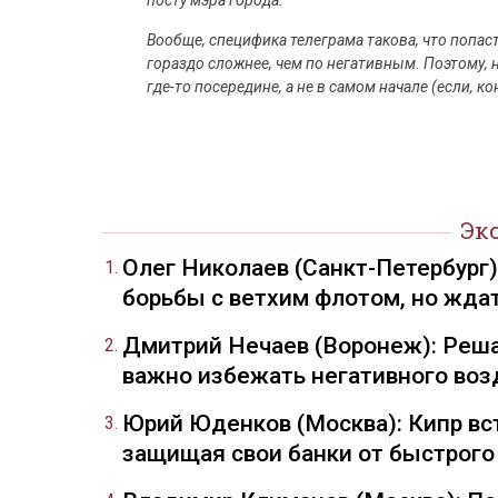
посту мэра города.
Вообще, специфика телеграма такова, что попа
гораздо сложнее, чем по негативным. Поэтому, 
где-то посередине, а не в самом начале (если, ко
Эк
Олег Николаев (Санкт-Петербург
борьбы с ветхим флотом, но жда
Дмитрий Нечаев (Воронеж): Реша
важно избежать негативного воз
Юрий Юденков (Москва): Кипр вст
защищая свои банки от быстрого