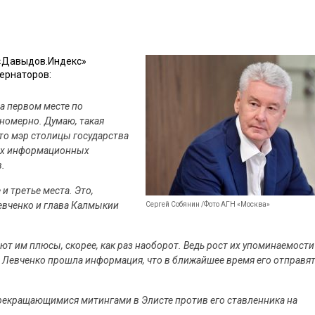
 «Давыдов.Индекс»
ернаторов:
на первом месте по
ономерно. Думаю, такая
что мэр столицы государства
ных информационных
.
и третье места. Это,
Левченко и глава Калмыкии
Сергей Собянин /Фото АГН «Москва»
ают им плюсы, скорее, как раз наоборот. Ведь рост их упоминаемости
 Левченко прошла информация, что в ближайшее время его отправя
рекращающимися митингами в Элисте против его ставленника на