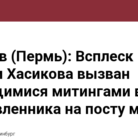
мика
Природа
Образование
Спорт
Культура
Lifestyle
в (Пермь): Всплеск
 Хасикова вызван
имися митингами в
вленника на посту 
ринбург