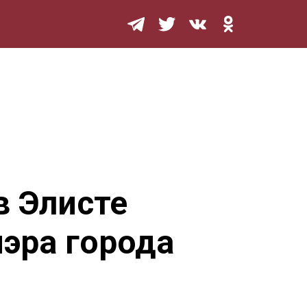
Мурзилка
 Элисте
мэра города