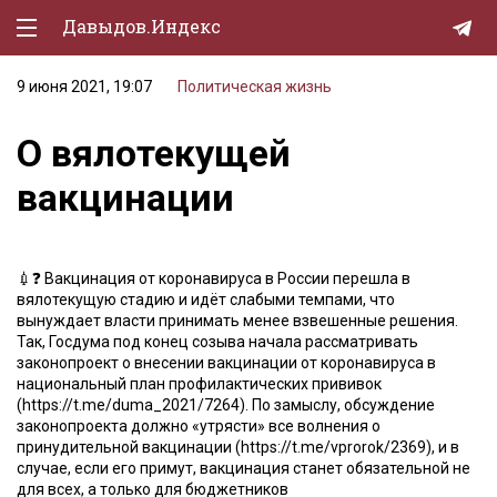
Давыдов.Индекс
9 июня 2021, 19:07
Политическая жизнь
Политическая жизнь
О вялотекущей
Экономика
вакцинации
Природа
Образование
💉❓ Вакцинация от коронавируса в России перешла в
Спорт
вялотекущую стадию и идёт слабыми темпами, что
вынуждает власти принимать менее взвешенные решения.
Культура
Так, Госдума под конец созыва начала рассматривать
законопроект о внесении вакцинации от коронавируса в
Lifestyle
национальный план профилактических прививок
(https://t.me/duma_2021/7264). По замыслу, обсуждение
Мурзилка
законопроекта должно «утрясти» все волнения о
принудительной вакцинации (https://t.me/vprorok/2369), и в
случае, если его примут, вакцинация станет обязательной не
для всех, а только для бюджетников