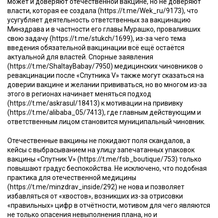
может и доверяют отечественной вакцине, но не доверяют
власти, которая ее создала (https://t.me/Wek_ru/9173), что
усугубляет деятельность ответственных за вакцинацию
Минздрава и в частности его главы Мурашко, проваливших
свою задачу (https://t.me/stukch/1699), из-за чего тема
введения обязательной вакцинации всё ещё остаётся
актуальной для властей. Спорные заявления
(https://t.me/ShaltayBabay/7950) медицинских чиновников о
ревакцинации после «Спутника V» также могут сказаться на
доверии вакцине и желании прививаться, но во многом из-за
этого в регионах начинает меняться подход
(https://t.me/askrasul/18413) к мотивации на прививку
(https://t.me/alibaba_05/7413), где главным действующим и
ответственным лицом становится муниципальный чиновник.
Отечественные вакцины не покидают поля скандалов, а
кейсы с выбрасыванием на улицу запечатанных упаковок
вакцины «Спутник V» (https://t.me/fsb_boutique/753) только
повышают градус беспокойства. Не исключено, что подобная
практика для отечественной медицины
(https://t.me/minzdrav_inside/292) не нова и позволяет
избавляться от «хвостов», возникших из-за отрисовки
«правильных» цифр в отчётности, мотивом для чего являются
не только опасения невыполнения плана, но и