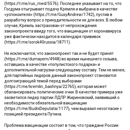
(https://t.me/rus_med/5576). Последнее указывает на то, что
Госдума отыгрывает подачу Кремля и выбрана в качестве
«успокоителя» (https://t.me/GusyAndrew/1742), пустив в
разработку вопрос о принудительности не для всех. В любом
случае, Кремль застрахован от непрохождения
законопроекта ввиду того, что вакцинация от коронавируса
уже фактически находится в календаре прививок
(https://t.me/sorok40russia/18711).
Не исключается, что законопроект так и не будет принят
(https://t.me/dumayem/4948) во время нынешнего созыва,
оставшись в качестве «популистского подарка» и
дополнительной нагрузки следующему составу. Тем не менее,
для партийных лидеров данный законопроект становится
долгоиграющей темой перед выборами
(https://t.me/kremlin_bashnya/22765), которая может
сбалансировать политические очки. В качестве примера уже
засветился лидер партии ЛДПР Жириновский, заявивший о
необходимости обязательной вакцинации
(https://t.me/BudniDeputata/1177), чем выразил несогласие с
позицией президента Путина.
Проблема вакцинации состоит в том, что граждане России