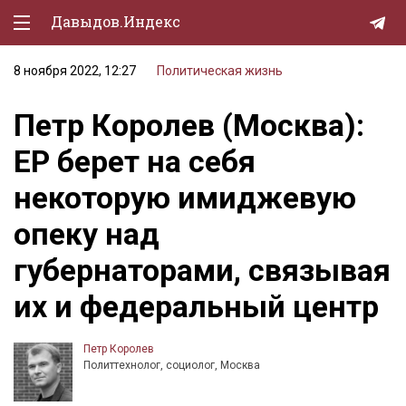
Давыдов.Индекс
8 ноября 2022, 12:27
Политическая жизнь
Политическая жизнь
Петр Королев (Москва):
Экономика
ЕР берет на себя
Природа
некоторую имиджевую
Образование
опеку над
Спорт
губернаторами, связывая
Культура
их и федеральный центр
Lifestyle
Мурзилка
Петр Королев
Политтехнолог, социолог, Москва