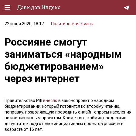
Давыдов.Индекс
22 июня 2020, 18:17
Политическая жизнь
Политическая жизнь
Россияне смогут
Экономика
заниматься «народным
Природа
бюджетированием»
Образование
через интернет
Спорт
Культура
Правительство РФ
внесло
в законопроект о народном
Lifestyle
бюджетировании, который готовится ко второму чтению,
поправку, позволяющую проводить онлайн-опросы населения
Мурзилка
по инициативным проектам. Кроме того, кабмин предложил
допустить к подготовке инициативных проектов россиян в
возрасте от 16 лет.