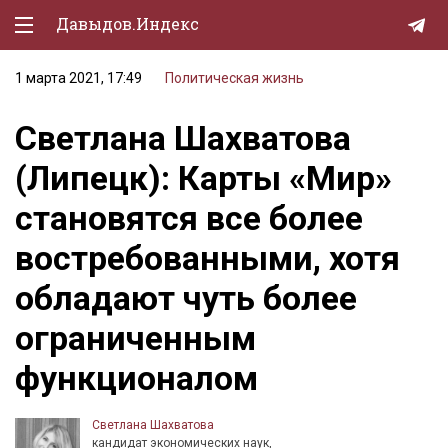
Давыдов.Индекс
1 марта 2021, 17:49
Политическая жизнь
Политическая жизнь
Светлана Шахватова
Экономика
(Липецк): Карты «Мир»
Природа
становятся все более
Образование
востребованными, хотя
Спорт
обладают чуть более
Культура
ограниченным
Lifestyle
функционалом
Мурзилка
Светлана Шахватова
кандидат экономических наук,