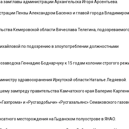
ра замглавы администрации Архангельска Игоря Арсентьева.
страции Пензы Александром Басенко и главой города Владимиро
льства Кемеровской области Вячеслава Телегина, подозреваемого
Михайловой по подозрению в злоупотреблении должностными
озаводска Геннадию Боднарчуку к 15 годам колонии строгого реж
 министру здравоохранения Иркутской области Наталье Ледяевой.
ывшему зампреду правительства Камчатского края Валерию Карпенк
«Газпрома» и «Русгаздобычи» «Русгазальянс» Семаковского газов
нсатного месторождения на Гыданском полуострове в ЯНАО.