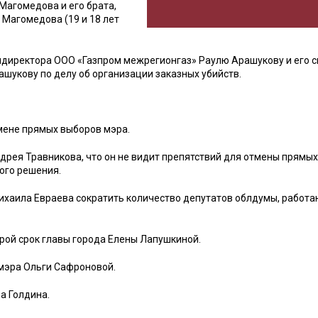
Магомедова и его брата,
Магомедова (19 и 18 лет
ендиректора ООО «Газпром межрегионгаз» Раулю Арашукову и его с
шукову по делу об организации заказных убийств.
тмене прямых выборов мэра.
дрея Травникова, что он не видит препятствий для отмены прямых
ого решения.
ихаила Евраева сократить количество депутатов облдумы, работ
рой срок главы города Елены Лапушкиной.
мэра Ольги Сафроновой.
а Голдина.