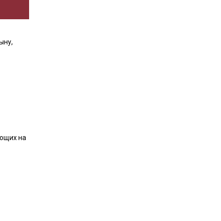
ыну,
ающих на