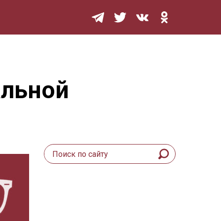
Мурзилка
альной