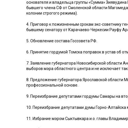
основателя и владельца группы «Сумма» Зиявудина 
бывшего члена СФ от Смоленской области Магомеда 
колонии строгого режима).
4. Приговор к пожизненным срокам экс-советнику г
бывшему сенатору от Карачаево-Черкесии Рауфу Ара
5. Обновление состава Госсовета РФ.
6. Принятие гордумой Томска поправок в устав об о
7. Заявление губернатора Новосибирской области Ан
выборов мэра областного центра и не исключает так
8. Предложение губернатора Ярославской области М
профессиональной основе.
9. Переизбрание депутатами гордумы Самары на вто
10. Переизбрание депутатами думы Горно-Алтайска 
11. Избрание мэром Сыктывкара и.о. главы Владимир