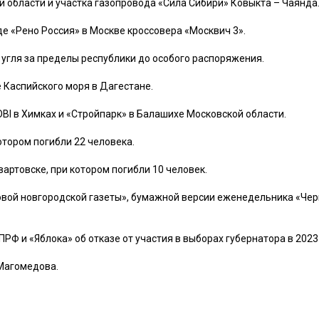
й области и участка газопровода «Сила Сибири» Ковыкта – Чаянда
е «Рено Россия» в Москве кроссовера «Москвич 3».
 угля за пределы республики до особого распоряжения.
 Каспийского моря в Дагестане.
BI в Химках и «Стройпарк» в Балашихе Московской области.
отором погибли 22 человека.
артовске, при котором погибли 10 человек.
Новой новгородской газеты», бумажной версии еженедельника «Чер
РФ и «Яблока» об отказе от участия в выборах губернатора в 2023 
Магомедова.