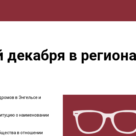
мика
Природа
Образование
Спорт
Культура
Lifestyle
й декабря в регион
дромов в Энгельсе и
ституцию о наименовании
общества в отношении