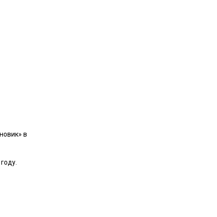
.
новик» в
году.