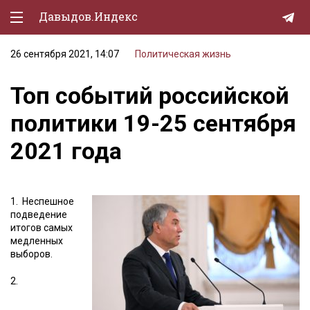
Давыдов.Индекс
26 сентября 2021, 14:07
Политическая жизнь
Политическая жизнь
Топ событий российской
Экономика
политики 19-25 сентября
Природа
2021 года
Образование
Спорт
1.
Неспешное
Культура
подведение
итогов самых
Lifestyle
медленных
выборов.
Мурзилка
2.