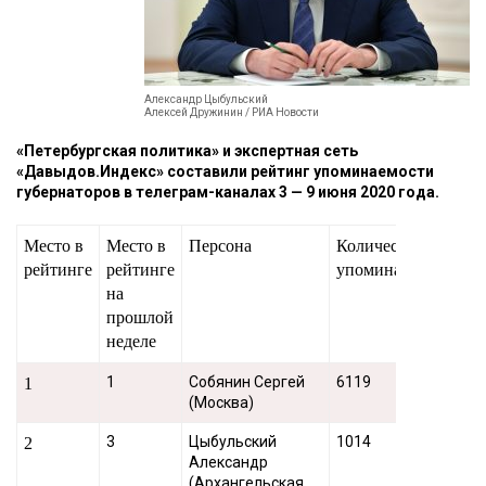
Александр Цыбульский
Алексей Дружинин / РИА Новости
«Петербургская политика» и экспертная сеть
«Давыдов.Индекс» составили рейтинг упоминаемости
губернаторов в телеграм-каналах 3 — 9 июня 2020 года.
Место в
Место в
Персона
Количество
рейтинге
рейтинге
упоминаний
на
прошлой
неделе
1
Собянин Сергей
6119
1
(Москва)
3
Цыбульский
1014
2
Александр
(Архангельская