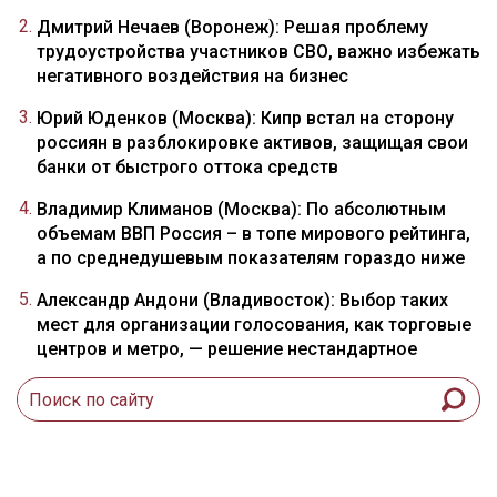
(Сахалинская
Дмитрий Нечаев (Воронеж): Решая проблему
область)
трудоустройства участников СВО, важно избежать
65
Кувшинников
234
35
негативного воздействия на бизнес
Олег
(Вологодская
Юрий Юденков (Москва): Кипр встал на сторону
область)
россиян в разблокировке активов, защищая свои
банки от быстрого оттока средств
58
Кара-оол
222
36
Шоолбан (Тыва)
Владимир Климанов (Москва): По абсолютным
объемам ВВП Россия – в топе мирового рейтинга,
63
Гусев Александр
213
37
а по среднедушевым показателям гораздо ниже
(Воронежская
область)
Александр Андони (Владивосток): Выбор таких
20
Кожемяко Олег
213
38
мест для организации голосования, как торговые
(Приморский
центров и метро, — решение нестандартное
край)
31
Битаров Вячеслав
210
39
(Северная
Осетия)
27
Гольдштейн
205
40