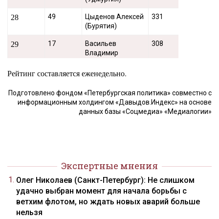
49
Цыденов Алексей
331
28
(Бурятия)
17
Васильев
308
29
Владимир
(Дагестан)
Рейтинг составляется еженедельно.
25
Шапша
277
30
Владислав
Подготовлено фондом «Петербургская политика» совместно с
(Калужская
информационным холдингом «Давыдов.Индекс» на основе
область)
данных базы «Соцмедиа» «Медиалогии»
80
Жвачкин Сергей
276
31
(Томская область)
39
Махонин Дмитрий
264
32
(Пермский край)
Экспертные мнения
37
Хабиров Радий
262
33
Олег Николаев (Санкт-Петербург): Не слишком
(Башкортостан)
удачно выбран момент для начала борьбы с
ветхим флотом, но ждать новых аварий больше
23
Лимаренко
242
34
нельзя
Валерий