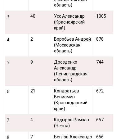
область)
40
Усс Александр
1005
3
(Красноярский
край)
2
Воробьев Андрей
878
4
(Московская
область)
9
Дрозденко
744
5
Александр
(Ленинградская
область)
21
Кондратьев
672
6
Вениамин
(Краснодарский
край)
4
Кадыров Рамзан
657
7
(Чечня)
7
Беглов Александр
656
8