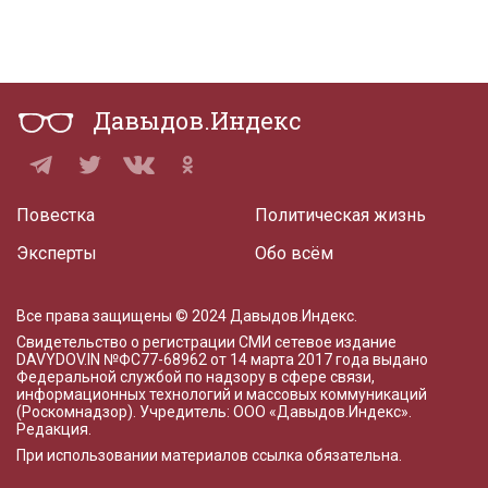
Ростислав
(Еврейская АО)
26
Богомаз
193
41
Александр
(Брянская
Давыдов.Индекс
область)
51
Никитин Глеб
188
42
(Нижегородская
область)
Повестка
Политическая жизнь
38
Никитин
177
43
Эксперты
Обо всём
Александр
(Тамбовская
область)
Все права защищены © 2024 Давыдов.Индекс.
Свидетельство о регистрации СМИ сетевое издание
36
Носов Сергей
167
44
DAVYDOV.IN
№ФС77-68962 от 14 марта 2017 года
выдано
(Магаданская
Федеральной службой по надзору в сфере связи,
область)
информационных технологий и массовых коммуникаций
(Роскомнадзор). Учредитель: ООО «Давыдов.Индекс».
Редакция
.
33
Азаров Дмитрий
166
45
(Самарская
При использовании материалов ссылка обязательна.
область)