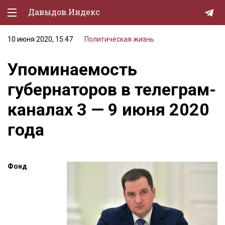
Давыдов.Индекс
10 июня 2020, 15:47
Политическая жизнь
Политическая жизнь
Упоминаемость
Экономика
губернаторов в телеграм-
Природа
каналах 3 — 9 июня 2020
Образование
года
Спорт
Культура
Фонд
Lifestyle
Мурзилка