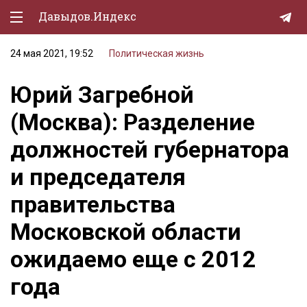
Давыдов.Индекс
24 мая 2021, 19:52
Политическая жизнь
Политическая жизнь
Юрий Загребной
Экономика
(Москва): Разделение
Природа
должностей губернатора
Образование
и председателя
Спорт
правительства
Культура
Московской области
Lifestyle
ожидаемо еще с 2012
Мурзилка
года