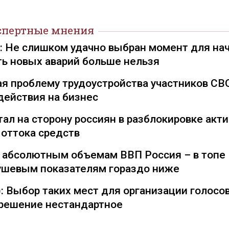
спертные мнения
): Не слишком удачно выбран момент для на
ть новых аварий больше нельзя
я проблему трудоустройства участников СВ
действия на бизнес
ал на сторону россиян в разблокировке акти
 оттока средств
о абсолютным объемам ВВП Россия – в топе
душевым показателям гораздо ниже
: Выбор таких мест для организации голосо
— решение нестандартное