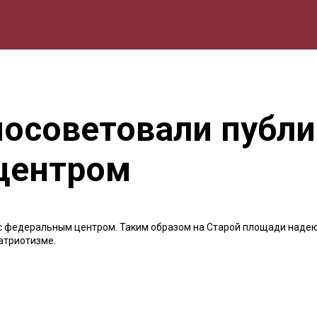
мика
Природа
Образование
Спорт
Культура
Lifestyle
посоветовали публи
центром
 с федеральным центром. Таким образом на Старой площади наде
атриотизме.