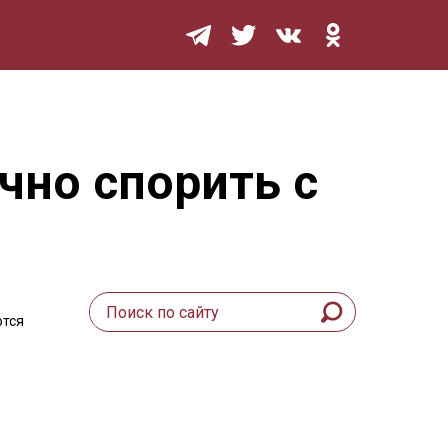
Мурзилка
чно спорить с
ются