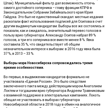
Шпак). Муниципальный фильтр дал возможность отсечь
самого достойного соперника – главу фракции КПРФ в
Законодательном Собрании Забайкальского края Юрия
Гайдука. Это был не единственный скандал: местные издания
раскопали факт использования подписей для Осипова в счет
другим выдвинутым кандидатам. Выборы все же состоялись и
показали, как и ожидалось, значительный перевес голосов в
пользу врио губернатора: Александр Осипов набрал 89 %
голосов, а три его соперника все вместе менее 8 %. Явка
составила 35 %, что свидетельствует об общем
незначительном интересе к выборам: в 2016 году явка была
37 %, в 2013 – 33 %.
Выборы мэра Новосибирска сопровождались тремя
яркими особенностями.
Во-первых, в выдвижении кандидатов формально не
участвовала «Единая Россия». Это было следствие
заключенного пакта между действующим мэром Анатолием
Локтем и тогдашним врио губернатора Андреем Травниковым
о взаимной поддержке в электоральных кампаниях. Локоть
обещал не участвовать в выборах губернатора
Новосибирской области в 2018 году в обмен на аналогичное