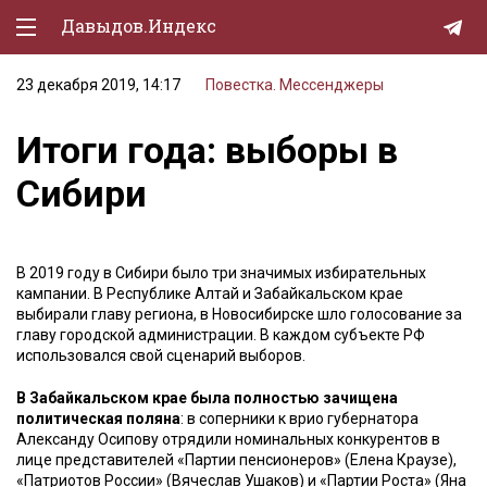
Давыдов.Индекс
23 декабря 2019, 14:17
Повестка. Мессенджеры
Политическая жизнь
Итоги года: выборы в
Экономика
Сибири
Природа
Образование
В 2019 году в Сибири было три значимых избирательных
Спорт
кампании. В Республике Алтай и Забайкальском крае
выбирали главу региона, в Новосибирске шло голосование за
Культура
главу городской администрации. В каждом субъекте РФ
использовался свой сценарий выборов.
Lifestyle
В Забайкальском крае была полностью зачищена
Мурзилка
политическая поляна
: в соперники к врио губернатора
Александу Осипову отрядили номинальных конкурентов в
лице представителей «Партии пенсионеров» (Елена Краузе),
«Патриотов России» (Вячеслав Ушаков) и «Партии Роста» (Яна