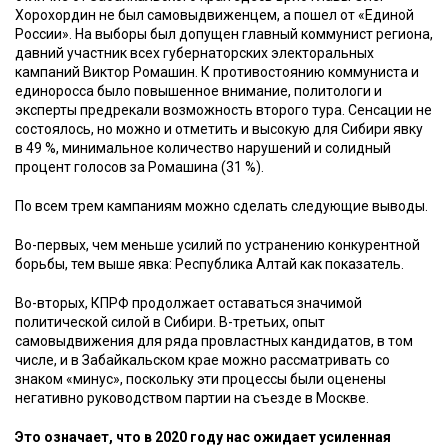
Хорохордин не был самовыдвиженцем, а пошел от «Единой
России». На выборы был допущен главный коммунист региона,
давний участник всех губернаторских электоральных
кампаний Виктор Ромашин. К противостоянию коммуниста и
единоросса было повышенное внимание, политологи и
эксперты предрекали возможность второго тура. Сенсации не
состоялось, но можно и отметить и высокую для Сибири явку
в 49 %, минимальное количество нарушений и солидный
процент голосов за Ромашина (31 %).
По всем трем кампаниям можно сделать следующие выводы.
Во-первых, чем меньше усилий по устранению конкурентной
борьбы, тем выше явка: Республика Алтай как показатель.
Во-вторых, КПРФ продолжает оставаться значимой
политической силой в Сибири. В-третьих, опыт
самовыдвижения для ряда провластных кандидатов, в том
числе, и в Забайкальском крае можно рассматривать со
знаком «минус», поскольку эти процессы были оценены
негативно руководством партии на съезде в Москве.
Это означает, что в 2020 году нас ожидает усиленная