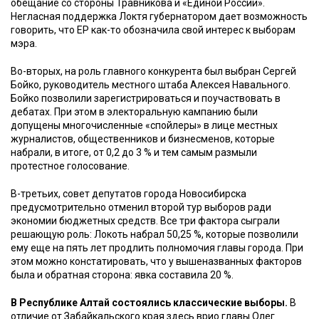
обещание со стороны Травникова и «Единой России».
Негласная поддержка Локтя губернатором дает возможность
говорить, что ЕР как-то обозначила свой интерес к выборам
мэра.
Во-вторых, на роль главного конкурента был выбран Сергей
Бойко, руководитель местного штаба Алексея Навального.
Бойко позволили зарегистрироваться и поучаствовать в
дебатах. При этом в электоральную кампанию были
допущены многочисленные «спойлеры» в лице местных
журналистов, общественников и бизнесменов, которые
набрали, в итоге, от 0,2 до 3 % и тем самым размыли
протестное голосование.
В-третьих, совет депутатов города Новосибирска
предусмотрительно отменил второй тур выборов ради
экономии бюджетных средств. Все три фактора сыграли
решающую роль: Локоть набрал 50,25 %, которые позволили
ему еще на пять лет продлить полномочия главы города. При
этом можно констатировать, что у вышеназванных факторов
была и обратная сторона: явка составила 20 %.
В Республике Алтай состоялись классические выборы.
В
отличие от Забайкальского края здесь врио главы Олег