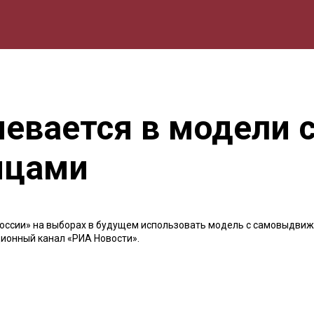
мика
Природа
Образование
Спорт
Культура
Lifestyle
евается в модели 
нцами
оссии» на выборах в будущем использовать модель с самовыдви
ионный канал «РИА Новости».