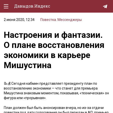
Давыдов.Индекс
2 июня 2020, 12:34
Повестка. Мессенджеры
Политическая жизнь
Настроения и фантазии.
Экономика
О плане восстановления
Природа
экономики в карьере
Образование
Мишустина
Спорт
Культура
📝💰 Сегодня кабмин представляет президенту план по
Lifestyle
восстановлению экономики — что станет для премьера
Мишустина знаковым моментом, показывая, «техническая» он
Мурзилка
фигура или «прорывная».
План должен был быть анонсирован вчера, но из-за отдачи
повестки под дату голосования он был передан в АП: премьер