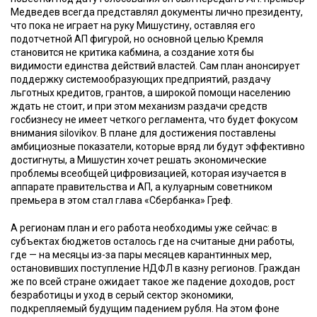
Медведев всегда представлял документы лично президенту,
что пока не играет на руку Мишустину, оставляя его
подотчетной АП фигурой, но основной целью Кремля
становится не критика кабмина, а создание хотя бы
видимости единства действий властей. Сам план анонсирует
поддержку системообразующих предприятий, раздачу
льготных кредитов, грантов, а широкой помощи населению
ждать не стоит, и при этом механизм раздачи средств
госбизнесу не имеет четкого регламента, что будет фокусом
внимания silovikov. В плане для достижения поставлены
амбициозные показатели, которые вряд ли будут эффективно
достигнуты, а Мишустин хочет решать экономические
проблемы всеобщей цифровизацией, которая изучается в
аппарате правительства и АП, а кулуарным советником
премьера в этом стал глава «Сбербанка» Греф.
А регионам план и его работа необходимы уже сейчас: в
субъектах бюджетов осталось где на считаные дни работы,
где — на месяцы из-за пары месяцев карантинных мер,
остановивших поступление НДФЛ в казну регионов. Граждан
же по всей стране ожидает такое же падение доходов, рост
безработицы и уход в серый сектор экономики,
подкрепляемый будущим падением рубля. На этом фоне