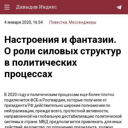
Давыдов.Индекс
4 января 2020, 16:54
Повестка. Мессенджеры
Политическая жизнь
Настроения и фантазии.
Экономика
О роли силовых структур
Природа
в политических
Образование
процессах
Спорт
Культура
В 2020 году к политическим процессам еще более плотно
Lifestyle
подключится ФСБ и Росгвардия, которые получили от
президента РФ действительно широкие полномочия по
Мурзилка
нейтрализации, прежде всего, протестной активности,
направленной на глобальную дестабилизацию политической
системы в стране. МВД предполагается привлекать для иных
действий: ведомство, по поручению президента, должно