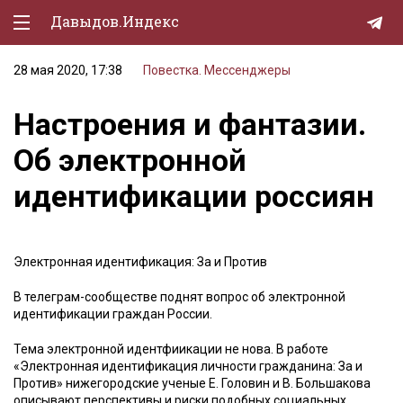
Давыдов.Индекс
28 мая 2020, 17:38
Повестка. Мессенджеры
Политическая жизнь
Настроения и фантазии.
Экономика
Об электронной
Природа
идентификации россиян
Образование
Спорт
Электронная идентификация: За и Против
Культура
В телеграм-сообществе поднят вопрос об электронной
Lifestyle
идентификации граждан России.
Мурзилка
Тема электронной идентфиикации не нова. В работе
«Электронная идентификация личности гражданина: За и
Против» нижегородские ученые Е. Головин и В. Большакова
описывают перспективы и риски подобных социальных