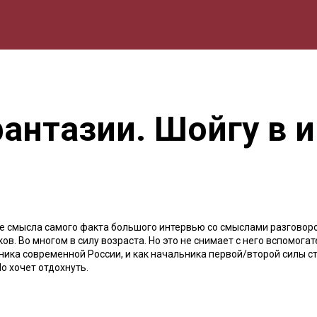
мика
Природа
Образование
Спорт
Культура
Lifestyle
антазии. Шойгу в иг
ме смысла самого факта большого интервью со смыслами разговор
ов. Во многом в силу возраста. Но это не снимает с него вспомога
вника современной России, и как начальника первой/второй силы с
о хочет отдохнуть.