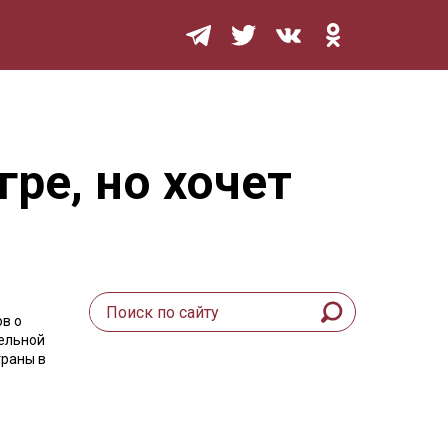
Мурзилка
ре, но хочет
ов о
тельной
траны в