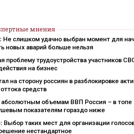
спертные мнения
): Не слишком удачно выбран момент для на
ть новых аварий больше нельзя
я проблему трудоустройства участников СВ
действия на бизнес
ал на сторону россиян в разблокировке акти
 оттока средств
о абсолютным объемам ВВП Россия – в топе
душевым показателям гораздо ниже
: Выбор таких мест для организации голосо
— решение нестандартное