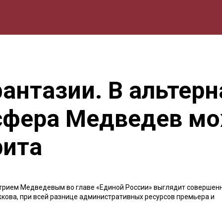
мика
Природа
Образование
Спорт
Культура
Lifestyle
фантазии. В альтер
сфера Медведев мо
рита
итрием Медведевым во главе «Единой России» выглядит совершен
кова, при всей разнице административных ресурсов премьера и