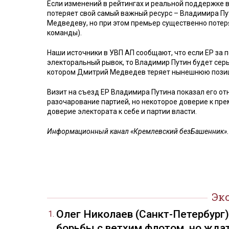
Если изменений в рейтингах и реальной поддержке 
потеряет свой самый важный ресурс – Владимира Пу
Медведеву, но при этом премьер существенно потеря
команды).
Наши источники в УВП АП сообщают, что если ЕР за 
электоральный рывок, то Владимир Путин будет сер
котором Дмитрий Медведев теряет нынешнюю позицию
Визит на съезд ЕР Владимира Путина показал его от
разочарование партией, но некоторое доверие к прем
доверие электората к себе и партии власти.
Информационный канал «Кремлевский безБашенник».
Эк
Олег Николаев (Санкт-Петербург
борьбы с ветхим флотом, но жда