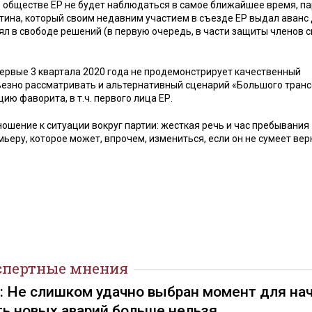
в обществе ЕР не будет наблюдаться в самое ближайшее время, па
тина, который своим недавним участием в съезде ЕР выдал аванс
л в свободе решений (в первую очередь, в части защиты членов 
первые 3 квартала 2020 года не продемонстрирует качественный
ьезно рассматривать и альтернативный сценарий «Большого транс
 фаворита, в т.ч. первого лица ЕР.
ношение к ситуации вокруг партии: жесткая речь и час пребывания
ьеру, которое может, впрочем, измениться, если он не сумеет вер
спертные мнения
): Не слишком удачно выбран момент для на
ть новых аварий больше нельзя