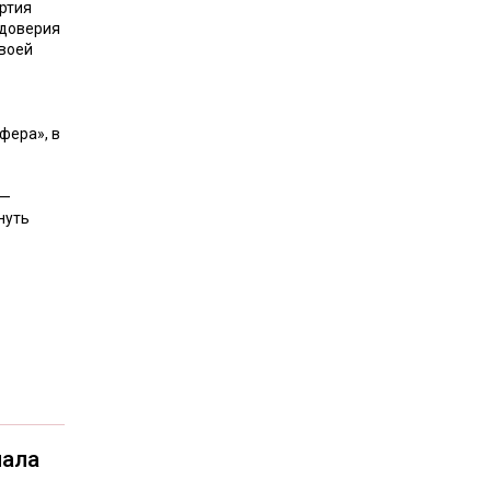
ртия
 доверия
своей
фера», в
 —
нуть
чала