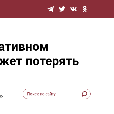
Мурзилка
нативном
жет потерять
но