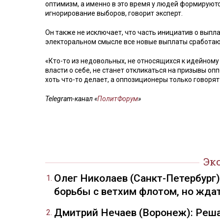
оптимизм, а именно в это время у людей формируютс
игнорирование выборов, говорит эксперт.
Он также не исключает, что часть инициатив о выпл
электоральном смысле все новые выплаты сработают
«Кто-то из недовольных, не относящихся к идейному
власти о себе, не станет откликаться на призывы оп
хоть что-то делает, а оппозиционеры только говорят
Telegram-канал «
ПолитФорум
»
Эк
Олег Николаев (Санкт-Петербург
борьбы с ветхим флотом, но жда
Дмитрий Нечаев (Воронеж): Реша