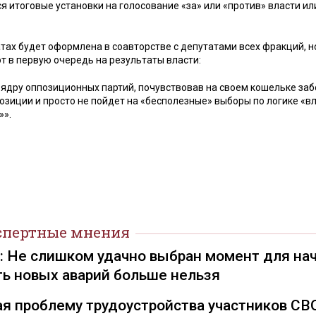
я итоговые установки на голосование «за» или «против» власти ил
атах будет оформлена в соавторстве с депутатами всех фракций, н
 в первую очередь на результаты власти:
 ядру оппозиционных партий, почувствовав на своем кошельке заб
позиции и просто не пойдет на «бесполезные» выборы по логике «в
»».
спертные мнения
): Не слишком удачно выбран момент для на
ть новых аварий больше нельзя
я проблему трудоустройства участников СВ