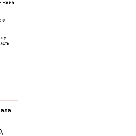
и же на
о в
оту
ласть
чала
О,