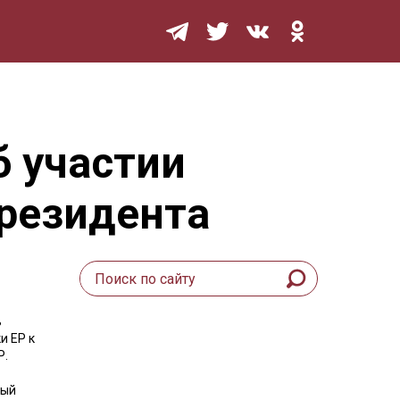
Мурзилка
б участии
президента
ь
и ЕР к
Р.
ный