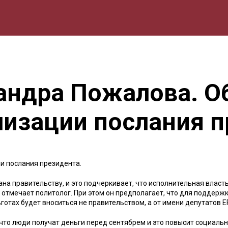
мика
Природа
Образование
Спорт
Культура
Lifestyle
андра Пожалова. О
лизации послания 
и послания президента.
а правительству, и это подчеркивает, что исполнительная власт
 отмечает политолог. При этом он предполагает, что для поддержк
готах будет вноситься не правительством, а от имени депутатов Е
 что люди получат деньги перед сентябрем и это повысит социаль