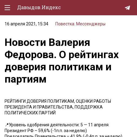
Давыдов.Индекс
16 апреля 2021, 15:34
Повестка. Мессенджеры
Политическая жизнь
Новости Валерия
Экономика
Федорова. О рейтингах
Природа
доверия политикам и
Образование
партиям
Спорт
Культура
РЕЙТИНГИ ДОВЕРИЯ ПОЛИТИКАМ, ОЦЕНКИ РАБОТЫ
Lifestyle
ПРЕЗИДЕНТА И ПРАВИТЕЛЬСТВА, ПОДДЕРЖКА
ПОЛИТИЧЕСКИХ ПАРТИЙ
Мурзилка
📍Уровень одобрения деятельности: 5 — 11 апреля
Президент РФ – 59,6% (-1п.п. за неделю)
Председатель Правительства – 41,9% (-0,4п.п. за неделю)