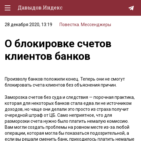
Давыдов.Индекс
28 декабря 2020, 13:19
Повестка. Мессенджеры
Политическая жизнь
О блокировке счетов
Экономика
клиентов банков
Природа
Образование
Произволу банков положили конец. Теперь они не смогут
Спорт
блокировать счета клиентов без объяснения причин.
Культура
Заморозка счетов без суда и следствия — порочная практика,
которая для некоторых банков стала едва ли не источником
Lifestyle
доходов, но чаще они делали это просто из страха получит
очередной штраф от ЦБ. Само неприятное, что для
Мурзилка
разморозки счета нужно было платить немалую комиссию.
Вам могли создать проблемы на ровном месте из-за любой
операции, которая могла бы показаться подозрительной, а
если вы решали сменить банк, приходилось платить немалые