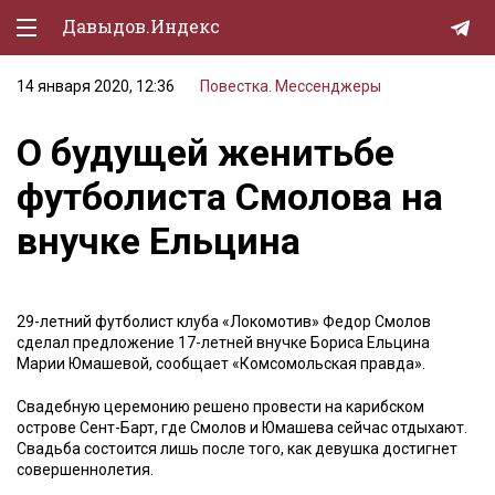
Давыдов.Индекс
14 января 2020, 12:36
Повестка. Мессенджеры
Политическая жизнь
О будущей женитьбе
Экономика
футболиста Смолова на
Природа
внучке Ельцина
Образование
Спорт
29-летний футболист клуба «Локомотив» Федор Смолов
Культура
сделал предложение 17-летней внучке Бориса Ельцина
Марии Юмашевой, сообщает «Комсомольская правда».
Lifestyle
Свадебную церемонию решено провести на карибском
Мурзилка
острове Сент-Барт, где Смолов и Юмашева сейчас отдыхают.
Свадьба состоится лишь после того, как девушка достигнет
совершеннолетия.