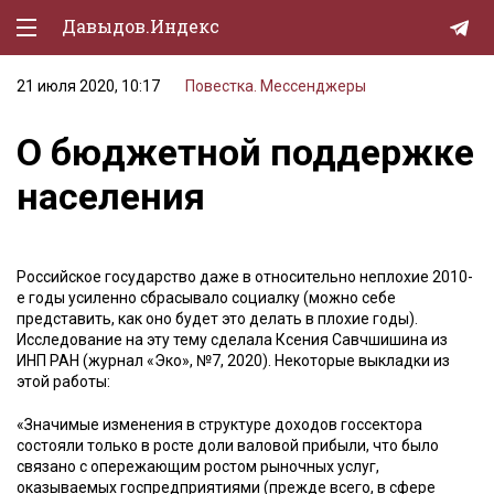
Давыдов.Индекс
21 июля 2020, 10:17
Повестка. Мессенджеры
Политическая жизнь
О бюджетной поддержке
Экономика
населения
Природа
Образование
Российское государство даже в относительно неплохие 2010-
Спорт
е годы усиленно сбрасывало социалку (можно себе
представить, как оно будет это делать в плохие годы).
Культура
Исследование на эту тему сделала Ксения Савчшишина из
ИНП РАН (журнал «Эко», №7, 2020). Некоторые выкладки из
Lifestyle
этой работы:
Мурзилка
«Значимые изменения в структуре доходов госсектора
состояли только в росте доли валовой прибыли, что было
связано с опережающим ростом рыночных услуг,
оказываемых госпредприятиями (прежде всего, в сфере