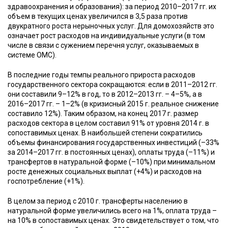
здравоохранения и образования): за период 2010–2017 гг. их
объем в текущих ценах увеличился в 3,5 раза против
двукратного роста нерыночных услуг. Для домохозяйств это
означает рост расходов на индивидуальные услуги (в том
числе в связи с сужением перечня услуг, оказываемых в
системе ОМС).
В последние годы темпы реального прироста расходов
государственного сектора сокращаются: если в 2011–2012 гг.
они составили 9–12% в год, то в 2012–2013 гг. – 4–5%, а в
2016–2017 гг. – 1–2% (в кризисный 2015 г. реальное снижение
составило 12%). Таким образом, на конец 2017 г. размер
расходов сектора в целом составил 91% от уровня 2014 г. в
сопоставимых ценах. В наибольшей степени сократились
объемы финансирования государственных инвестиций (–33%
за 2014–2017 гг. в постоянных ценах), оплаты труда (–11%) и
трансфертов в натуральной форме (–10%) при минимальном
росте денежных социальных выплат (+4%) и расходов на
госпотребление (+1%).
В целом за период с 2010 г. трансферты населению в
натуральной форме увеличились всего на 1%, оплата труда –
на 10% в сопоставимых ценах. Это свидетельствует о том, что