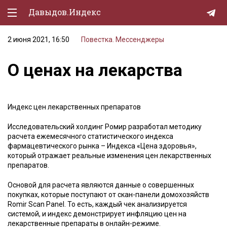
Давыдов.Индекс
2 июня 2021, 16:50
Повестка. Мессенджеры
Политическая жизнь
О ценах на лекарства
Экономика
Природа
Индекс цен лекарственных препаратов
Образование
Исследовательский холдинг Ромир разработал методику
Спорт
расчета ежемесячного статистического индекса
фармацевтического рынка – Индекса «Цена здоровья»,
Культура
который отражает реальные изменения цен лекарственных
препаратов.
Lifestyle
Основой для расчета являются данные о совершенных
Мурзилка
покупках, которые поступают от скан-панели домохозяйств
Romir Scan Panel. То есть, каждый чек анализируется
системой, и индекс демонстрирует инфляцию цен на
лекарственные препараты в онлайн-режиме.