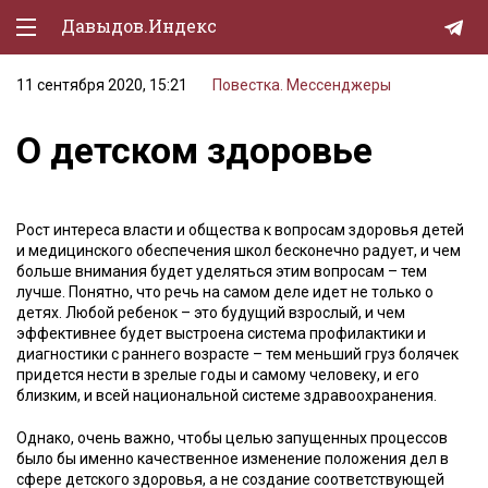
Давыдов.Индекс
11 сентября 2020, 15:21
Повестка. Мессенджеры
Политическая жизнь
О детском здоровье
Экономика
Природа
Рост интереса власти и общества к вопросам здоровья детей
Образование
и медицинского обеспечения школ бесконечно радует, и чем
больше внимания будет уделяться этим вопросам – тем
Спорт
лучше. Понятно, что речь на самом деле идет не только о
детях. Любой ребенок – это будущий взрослый, и чем
Культура
эффективнее будет выстроена система профилактики и
диагностики с раннего возрасте – тем меньший груз болячек
Lifestyle
придется нести в зрелые годы и самому человеку, и его
близким, и всей национальной системе здравоохранения.
Мурзилка
Однако, очень важно, чтобы целью запущенных процессов
было бы именно качественное изменение положения дел в
сфере детского здоровья, а не создание соответствующей