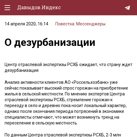
Давыдов.Индекс
14 апреля 2020, 16:14
Повестка. Мессенджеры
Политическая жизнь
О дезурбанизации
Экономика
Природа
Центр отраслевой экспертизы РСХБ ожидает, что страну ждет
Образование
дезурбанизация
Спорт
Анализ активности клиентов АО «Россельхозбанк» уже
сейчас показывает высокий спрос горожан на приобретение
Культура
жилья в сельской местности. По мнению экспертов Центра
отраслевой экспертизы РСХБ, стремление горожан к
Lifestyle
переезду в село и деревню пока носит локальный характер,
однако после окончания периода потрясений в экономике
Мурзилка
специалисты отмечают, что может возникнуть тренд на
переселение в сельскую местность.
По данным Центра отраслевой экспертизы РСХБ, 2-3 млн