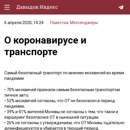
Давыдов.Индекс
6 апреля 2020, 14:24
Повестка. Мессенджеры
Политическая жизнь
О коронавирусе и
Экономика
транспорте
Природа
Образование
Самый безопасный транспорт по мнению москвичей во время
Спорт
пандемии:
Культура
• 70% москвичей признали самым безопасным транспортом
личное авто;
Lifestyle
• 52% москвичей согласны, что ОТ не безопасен в период
пандемии;
Мурзилка
• 39% и 41% жителей Москвы не согласны с тем, что такси и
каршеринг безопаснее ОТ в нынешней ситуации;
• 26% не согласны с утверждением, что ОТ Москвы тщательно
дезинфицируется и убирается в текущий период.