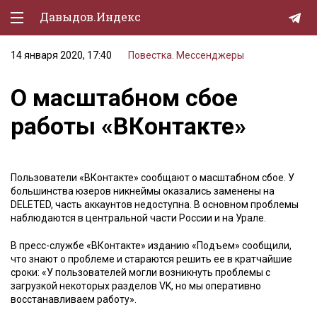
Давыдов.Индекс
14 января 2020, 17:40
Повестка. Мессенджеры
Политическая жизнь
О масштабном сбое
Экономика
работы «ВКонтакте»
Природа
Образование
Пользователи «ВКонтакте» сообщают о масштабном сбое. У
Спорт
большинства юзеров никнеймы оказались заменены на
DELETED, часть аккаунтов недоступна. В основном проблемы
Культура
наблюдаются в центральной части России и на Урале.
Lifestyle
В пресс-службе «ВКонтакте» изданию «Подъем» сообщили,
что знают о проблеме и стараются решить ее в кратчайшие
Мурзилка
сроки: «У пользователей могли возникнуть проблемы с
загрузкой некоторых разделов VK, но мы оперативно
восстанавливаем работу».