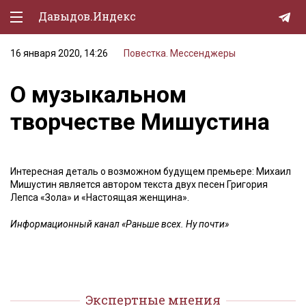
Давыдов.Индекс
16 января 2020, 14:26
Повестка. Мессенджеры
Политическая жизнь
О музыкальном
Экономика
творчестве Мишустина
Природа
Образование
Интересная деталь о возможном будущем премьере: Михаил
Спорт
Мишустин является автором текста двух песен Григория
Лепса «Зола» и «Настоящая женщина».
Культура
Информационный канал «Раньше всех. Ну почти»
Lifestyle
Мурзилка
Экспертные мнения