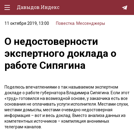
Давыдов.Индекс
11 октября 2019, 13:00
Повестка. Мессенджеры
Политическая жизнь
О недостоверности
Экономика
экспертного доклада о
Природа
работе Сипягина
Образование
Спорт
Поделюсь впечатлениями о так называемом экспертном
Культура
докладе о работе губернатора Владимира Сипягина. Если этот
«труд» готовился на возмездной основе, у заказчика есть все
Lifestyle
основания не оплачивать услуги исполнителя. Местами слухи,
местами домыслы, местами очевидно недостоверная
Мурзилка
информация – вот и весь доклад. Вместо анализа данных из
компетентных источников – компиляция анонимных
телеграм-каналов.