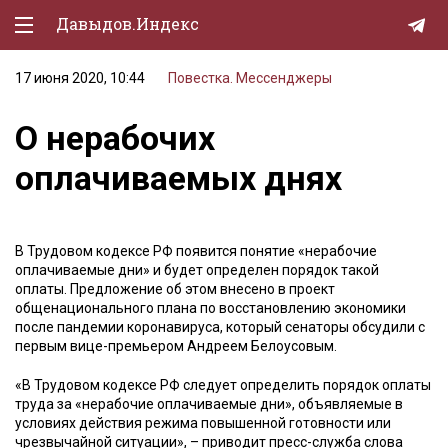
Давыдов.Индекс
17 июня 2020, 10:44
Повестка. Мессенджеры
Политическая жизнь
О нерабочих
Экономика
оплачиваемых днях
Природа
Образование
В Трудовом кодексе РФ появится понятие «нерабочие
Спорт
оплачиваемые дни» и будет определен порядок такой
оплаты. Предложение об этом внесено в проект
Культура
общенационального плана по восстановлению экономики
после пандемии коронавируса, который сенаторы обсудили с
Lifestyle
первым вице-премьером Андреем Белоусовым.
Мурзилка
«В Трудовом кодексе РФ следует определить порядок оплаты
труда за «нерабочие оплачиваемые дни», объявляемые в
условиях действия режима повышенной готовности или
чрезвычайной ситуации», – приводит пресс-служба слова