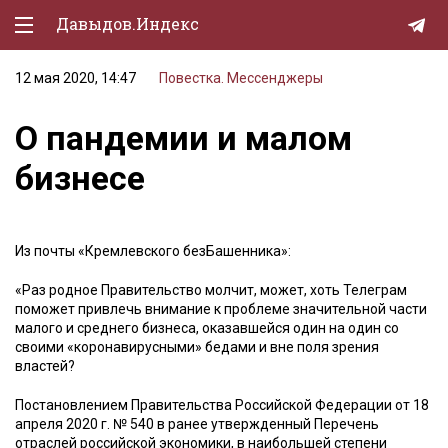
Давыдов.Индекс
12 мая 2020, 14:47
Повестка. Мессенджеры
Политическая жизнь
О пандемии и малом
Экономика
бизнесе
Природа
Образование
Из почты «Кремлевского безБашенника»:
Спорт
«Раз родное Правительство молчит, может, хоть Телеграм
Культура
поможет привлечь внимание к проблеме значительной части
малого и среднего бизнеса, оказавшейся один на один со
Lifestyle
своими «коронавирусными» бедами и вне поля зрения
властей?
Мурзилка
Постановлением Правительства Российской Федерации от 18
апреля 2020 г. № 540 в ранее утвержденный Перечень
отраслей российской экономики, в наибольшей степени