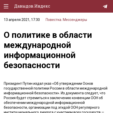
Давыдов.Индекс
13 апреля 2021, 17:30
Повестка. Мессенджеры
Политическая жизнь
О политике в области
Экономика
международной
Природа
информационной
Образование
безопасности
Спорт
Культура
Президент Путин издал указ «Об утверждении Основ
Lifestyle
государственной политики России в области международной
информационной безопасности». Из документа следует, что
Мурзилка
Россия будет стремиться к заключению конвенции ООН об
обеспечении международной информационной
безопасности, организации под эгидой ООН регулярного
институционального диалога с участием всех государств —