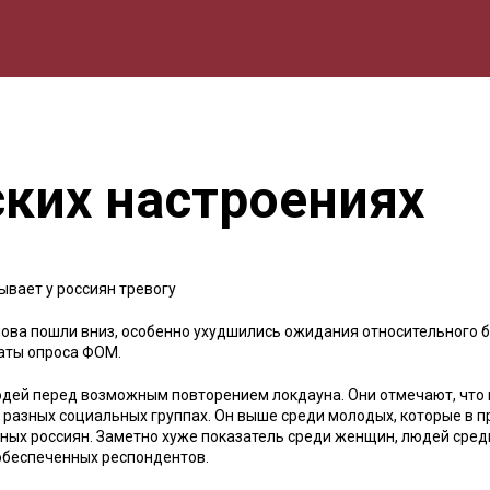
мика
Природа
Образование
Спорт
Культура
Lifestyle
ских настроениях
ывает у россиян тревогу
снова пошли вниз, особенно ухудшились ожидания относительного 
таты опроса ФОМ.
юдей перед возможным повторением локдауна. Они отмечают, что
 разных социальных группах. Он выше среди молодых, которые в 
нных россиян. Заметно хуже показатель среди женщин, людей сред
 обеспеченных респондентов.