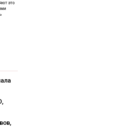
яют это
ями
ь
чала
О,
вов,