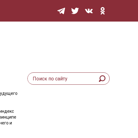
Мурзилка
будущего
 индекс
принципе
него и