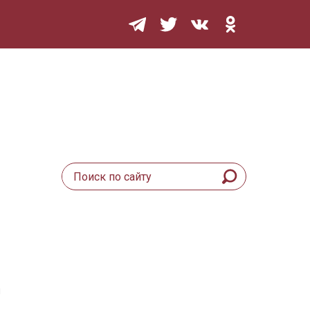
Мурзилка
й