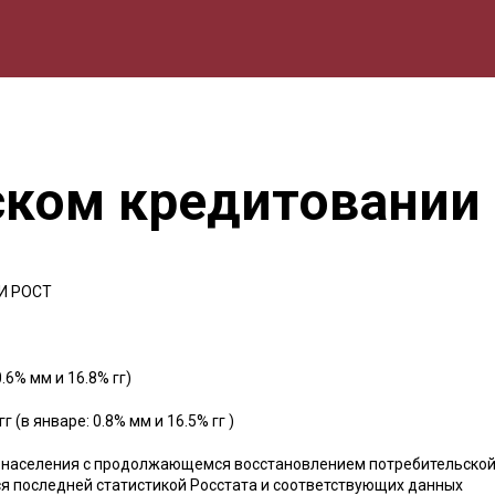
мика
Природа
Образование
Спорт
Культура
Lifestyle
ском кредитовании
И РОСТ
.6% мм и 16.8% гг)
в январе: 0.8% мм и 16.5% гг )
я населения с продолжающемся восстановлением потребительско
тся последней статистикой Росстата и соответствующих данных