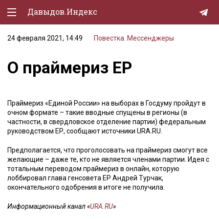
Давыдов.Индекс
24 февраля 2021, 14:49
Повестка. Мессенджеры
Политическая жизнь
О праймериз ЕР
Экономика
Природа
Праймериз «Единой России» на выборах в Госдуму пройдут в
Образование
очном формате – такие вводные спущены в регионы (в
частности, в свердловское отделение партии) федеральным
Спорт
руководством ЕР, сообщают источники URA.RU.
Культура
Предполагается, что проголосовать на праймериз смогут все
желающие – даже те, кто не является членами партии. Идея с
Lifestyle
тотальным переводом праймериз в онлайн, которую
лоббировал глава генсовета ЕР Андрей Турчак,
Мурзилка
окончательного одобрения в итоге не получила.
Информационный канал «
URA.RU
»