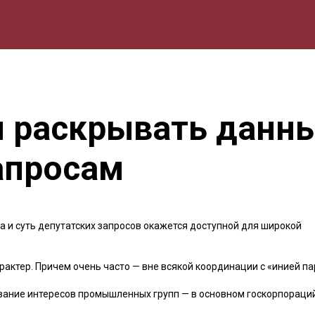
мика
Природа
Образование
Спорт
Культура
Lifestyle
 раскрывать данны
апросам
а и суть депутатских запросов окажется доступной для широкой
рактер. Причем очень часто — вне всякой координации с «инией па
ивание интересов промышленных групп — в основном госкорпораций