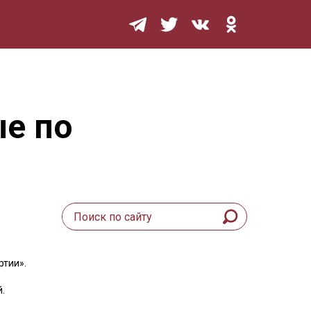
Мурзилка
е по
ртии».
.