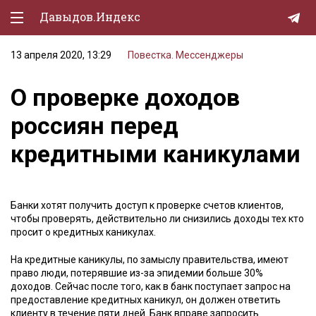
Давыдов.Индекс
13 апреля 2020, 13:29
Повестка. Мессенджеры
Политическая жизнь
О проверке доходов
Экономика
россиян перед
Природа
кредитными каникулами
Образование
Спорт
Банки хотят получить доступ к проверке счетов клиентов,
Культура
чтобы проверять, действительно ли снизились доходы тех кто
просит о кредитных каникулах.
Lifestyle
На кредитные каникулы, по замыслу правительства, имеют
Мурзилка
право люди, потерявшие из-за эпидемии больше 30%
доходов. Сейчас после того, как в банк поступает запрос на
предоставление кредитных каникул, он должен ответить
клиенту в течение пяти дней. Банк вправе запросить